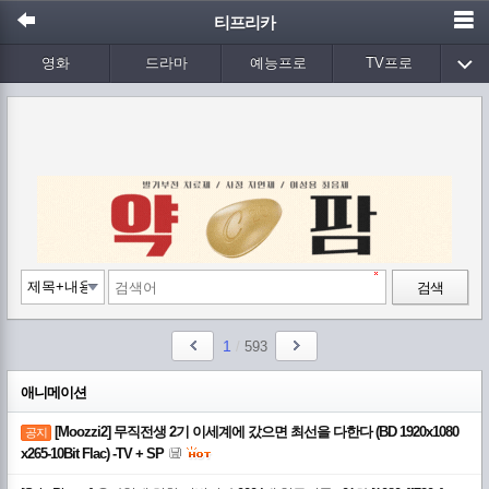
티프리카
영화
드라마
예능프로
TV프로
Wetv
애니메이션
음악
검색
1
/
593
애니메이션
[Moozzi2] 무직전생 2기 이세계에 갔으면 최선을 다한다 (BD 1920x1080
공지
x265-10Bit Flac) -TV + SP