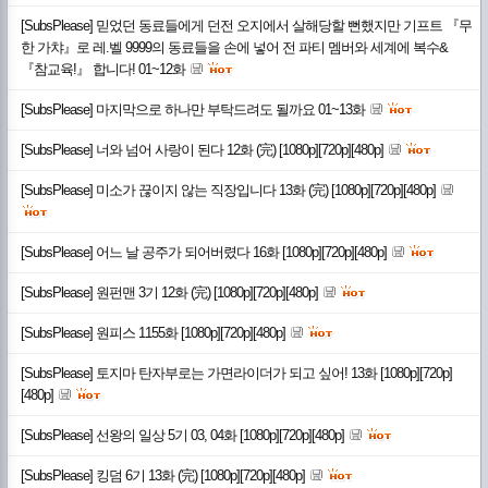
[SubsPlease] 믿었던 동료들에게 던전 오지에서 살해당할 뻔했지만 기프트 『무
한 가챠』로 레.벨 9999의 동료들을 손에 넣어 전 파티 멤버와 세계에 복수&
『참교육!』 합니다! 01~12화
[SubsPlease] 마지막으로 하나만 부탁드려도 될까요 01~13화
[SubsPlease] 너와 넘어 사랑이 된다 12화 (完) [1080p][720p][480p]
[SubsPlease] 미소가 끊이지 않는 직장입니다 13화 (完) [1080p][720p][480p]
[SubsPlease] 어느 날 공주가 되어버렸다 16화 [1080p][720p][480p]
[SubsPlease] 원펀맨 3기 12화 (完) [1080p][720p][480p]
[SubsPlease] 원피스 1155화 [1080p][720p][480p]
[SubsPlease] 토지마 탄자부로는 가면라이더가 되고 싶어! 13화 [1080p][720p]
[480p]
[SubsPlease] 선왕의 일상 5기 03, 04화 [1080p][720p][480p]
[SubsPlease] 킹덤 6기 13화 (完) [1080p][720p][480p]