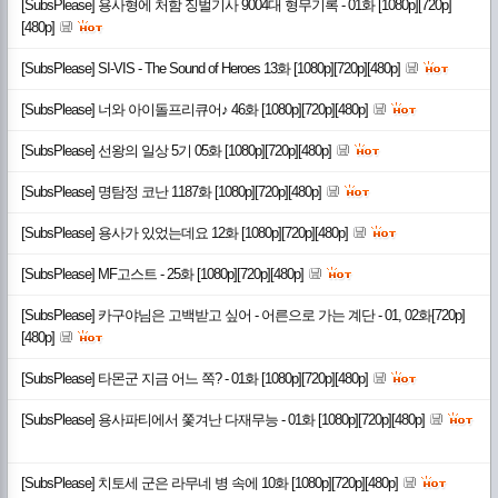
[SubsPlease] 용사형에 처함 징벌기사 9004대 형무기록 - 01화 [1080p][720p]
[480p]
[SubsPlease] SI-VIS - The Sound of Heroes 13화 [1080p][720p][480p]
[SubsPlease] 너와 아이돌프리큐어♪ 46화 [1080p][720p][480p]
[SubsPlease] 선왕의 일상 5기 05화 [1080p][720p][480p]
[SubsPlease] 명탐정 코난 1187화 [1080p][720p][480p]
[SubsPlease] 용사가 있었는데요 12화 [1080p][720p][480p]
[SubsPlease] MF고스트 - 25화 [1080p][720p][480p]
[SubsPlease] 카구야님은 고백받고 싶어 - 어른으로 가는 계단 - 01, 02화[720p]
[480p]
[SubsPlease] 타몬군 지금 어느 쪽? - 01화 [1080p][720p][480p]
[SubsPlease] 용사파티에서 쫓겨난 다재무능 - 01화 [1080p][720p][480p]
[SubsPlease] 치토세 군은 라무네 병 속에 10화 [1080p][720p][480p]