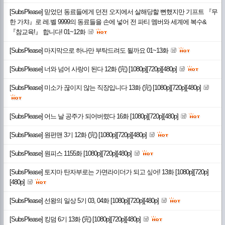
[SubsPlease] 믿었던 동료들에게 던전 오지에서 살해당할 뻔했지만 기프트 『무
한 가챠』로 레.벨 9999의 동료들을 손에 넣어 전 파티 멤버와 세계에 복수&
『참교육!』 합니다! 01~12화
[SubsPlease] 마지막으로 하나만 부탁드려도 될까요 01~13화
[SubsPlease] 너와 넘어 사랑이 된다 12화 (完) [1080p][720p][480p]
[SubsPlease] 미소가 끊이지 않는 직장입니다 13화 (完) [1080p][720p][480p]
[SubsPlease] 어느 날 공주가 되어버렸다 16화 [1080p][720p][480p]
[SubsPlease] 원펀맨 3기 12화 (完) [1080p][720p][480p]
[SubsPlease] 원피스 1155화 [1080p][720p][480p]
[SubsPlease] 토지마 탄자부로는 가면라이더가 되고 싶어! 13화 [1080p][720p]
[480p]
[SubsPlease] 선왕의 일상 5기 03, 04화 [1080p][720p][480p]
[SubsPlease] 킹덤 6기 13화 (完) [1080p][720p][480p]