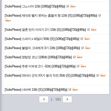
[SubsPlease] 그노시아 12화 [1080p][720p][480p]
[SubsPlease] 제대로 빨지 못하는 흡혈귀 짱 12화 (完) [1080p][720p][480p]
[SubsPlease] 결혼 반지 이야기 2기 13화 (完) [1080p][720p][480p]
[SubsPlease] 스파이 x 패밀리 50화 (完) [1080p][720p][480p]
[SubsPlease] 불멸의 그대에게 3기 13화 [1080p][720p][480p]
[SubsPlease] 명탐정 코난 1186화 [1080p][720p][480p]
[SubsPlease] 추른 미부로 2기 - 02화 [1080p][720p][480p]
[SubsPlease] 와타리 군의 XX가 붕괴 직전 26화 (完) [1080p][720p][480p]
[SubsPlease] 샤바케 13화 (完) [1080p][720p][480p]
1
/
593