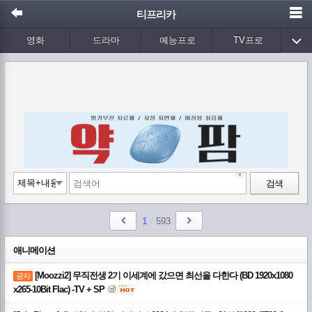
티프리카
영화
드라마
예능프로
TV프로
Wetv
애니메이션
음악
검색
1
/
593
애니메이션
[Moozzi2] 무직전생 2기 이세계에 갔으면 최선을 다한다 (BD 1920x1080
공지
x265-10Bit Flac) -TV + SP