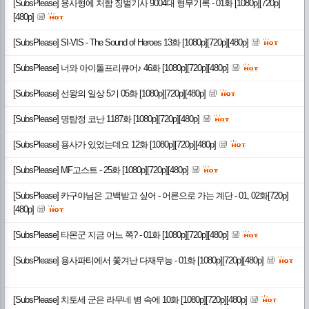
[SubsPlease] 용사형에 처함 징벌기사 9004대 형무기록 - 01화 [1080p][720p]
[480p]
[SubsPlease] SI-VIS - The Sound of Heroes 13화 [1080p][720p][480p]
[SubsPlease] 너와 아이돌프리큐어♪ 46화 [1080p][720p][480p]
[SubsPlease] 선왕의 일상 5기 05화 [1080p][720p][480p]
[SubsPlease] 명탐정 코난 1187화 [1080p][720p][480p]
[SubsPlease] 용사가 있었는데요 12화 [1080p][720p][480p]
[SubsPlease] MF고스트 - 25화 [1080p][720p][480p]
[SubsPlease] 카구야님은 고백받고 싶어 - 어른으로 가는 계단 - 01, 02화[720p]
[480p]
[SubsPlease] 타몬군 지금 어느 쪽? - 01화 [1080p][720p][480p]
[SubsPlease] 용사파티에서 쫓겨난 다재무능 - 01화 [1080p][720p][480p]
[SubsPlease] 치토세 군은 라무네 병 속에 10화 [1080p][720p][480p]