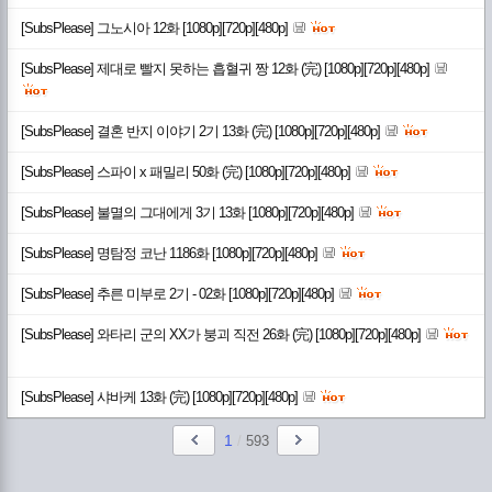
[SubsPlease] 그노시아 12화 [1080p][720p][480p]
[SubsPlease] 제대로 빨지 못하는 흡혈귀 짱 12화 (完) [1080p][720p][480p]
[SubsPlease] 결혼 반지 이야기 2기 13화 (完) [1080p][720p][480p]
[SubsPlease] 스파이 x 패밀리 50화 (完) [1080p][720p][480p]
[SubsPlease] 불멸의 그대에게 3기 13화 [1080p][720p][480p]
[SubsPlease] 명탐정 코난 1186화 [1080p][720p][480p]
[SubsPlease] 추른 미부로 2기 - 02화 [1080p][720p][480p]
[SubsPlease] 와타리 군의 XX가 붕괴 직전 26화 (完) [1080p][720p][480p]
[SubsPlease] 샤바케 13화 (完) [1080p][720p][480p]
1
/
593