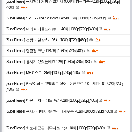
[SubsPlease] 용사형에 처함 징벌기사 9004대 형무기록 - 01화 [1080p][720p]
[480p]
[SubsPlease] SI-VIS - The Sound of Heroes 13화 [1080p][720p][480p]
[SubsPlease] 너와 아이돌프리큐어♪ 46화 [1080p][720p][480p]
[SubsPlease] 선왕의 일상 5기 05화 [1080p][720p][480p]
[SubsPlease] 명탐정 코난 1187화 [1080p][720p][480p]
[SubsPlease] 용사가 있었는데요 12화 [1080p][720p][480p]
[SubsPlease] MF고스트 - 25화 [1080p][720p][480p]
[SubsPlease] 카구야님은 고백받고 싶어 - 어른으로 가는 계단 - 01, 02화[720p]
[480p]
[SubsPlease] 타몬군 지금 어느 쪽? - 01화 [1080p][720p][480p]
[SubsPlease] 용사파티에서 쫓겨난 다재무능 - 01화 [1080p][720p][480p]
[SubsPlease] 치토세 군은 라무네 병 속에 10화 [1080p][720p][480p]