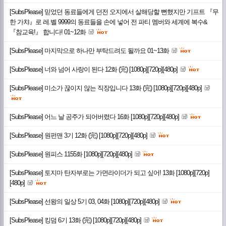
[SubsPlease] 믿었던 동료들에게 던전 오지에서 살해당할 뻔했지만 기프트 『무
한 가챠』로 레.벨 9999의 동료들을 손에 넣어 전 파티 멤버와 세계에 복수&
『참교육!』 합니다! 01~12화
[SubsPlease] 마지막으로 하나만 부탁드려도 될까요 01~13화
[SubsPlease] 너와 넘어 사랑이 된다 12화 (完) [1080p][720p][480p]
[SubsPlease] 미소가 끊이지 않는 직장입니다 13화 (完) [1080p][720p][480p]
[SubsPlease] 어느 날 공주가 되어버렸다 16화 [1080p][720p][480p]
[SubsPlease] 원펀맨 3기 12화 (完) [1080p][720p][480p]
[SubsPlease] 원피스 1155화 [1080p][720p][480p]
[SubsPlease] 토지마 탄자부로는 가면라이더가 되고 싶어! 13화 [1080p][720p]
[480p]
[SubsPlease] 선왕의 일상 5기 03, 04화 [1080p][720p][480p]
[SubsPlease] 킹덤 6기 13화 (完) [1080p][720p][480p]