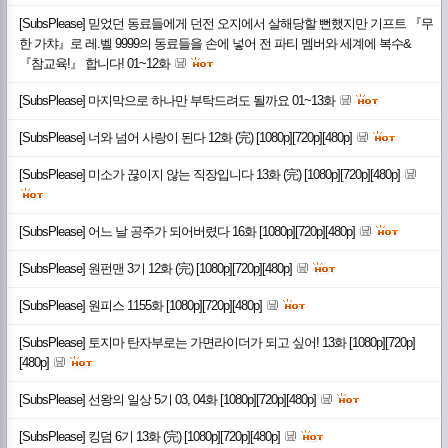
[SubsPlease] 믿었던 동료들에게 던전 오지에서 살해당할 뻔했지만 기프트 『무
한 가챠』로 레.벨 9999의 동료들을 손에 넣어 전 파티 멤버와 세계에 복수&
『참교육!』 합니다! 01~12화
[SubsPlease] 마지막으로 하나만 부탁드려도 될까요 01~13화
[SubsPlease] 너와 넘어 사랑이 된다 12화 (完) [1080p][720p][480p]
[SubsPlease] 미소가 끊이지 않는 직장입니다 13화 (完) [1080p][720p][480p]
[SubsPlease] 어느 날 공주가 되어버렸다 16화 [1080p][720p][480p]
[SubsPlease] 원펀맨 3기 12화 (完) [1080p][720p][480p]
[SubsPlease] 원피스 1155화 [1080p][720p][480p]
[SubsPlease] 토지마 탄자부로는 가면라이더가 되고 싶어! 13화 [1080p][720p]
[480p]
[SubsPlease] 선왕의 일상 5기 03, 04화 [1080p][720p][480p]
[SubsPlease] 킹덤 6기 13화 (完) [1080p][720p][480p]