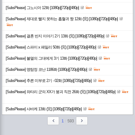
[SubsPlease] 그노시아 12화 [1080p][720p][480p]
[SubsPlease] 제대로 빨지 못하는 흡혈귀 짱 12화 (完) [1080p][720p][480p]
[SubsPlease] 결혼 반지 이야기 2기 13화 (完) [1080p][720p][480p]
[SubsPlease] 스파이 x 패밀리 50화 (完) [1080p][720p][480p]
[SubsPlease] 불멸의 그대에게 3기 13화 [1080p][720p][480p]
[SubsPlease] 명탐정 코난 1186화 [1080p][720p][480p]
[SubsPlease] 추른 미부로 2기 - 02화 [1080p][720p][480p]
[SubsPlease] 와타리 군의 XX가 붕괴 직전 26화 (完) [1080p][720p][480p]
[SubsPlease] 샤바케 13화 (完) [1080p][720p][480p]
1
/
593