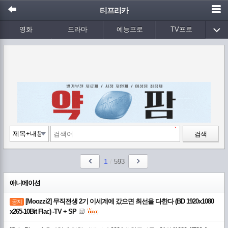
티프리카
영화
드라마
예능프로
TV프로
Wetv
애니메이션
음악
검색
1
/
593
애니메이션
[Moozzi2] 무직전생 2기 이세계에 갔으면 최선을 다한다 (BD 1920x1080
공지
x265-10Bit Flac) -TV + SP