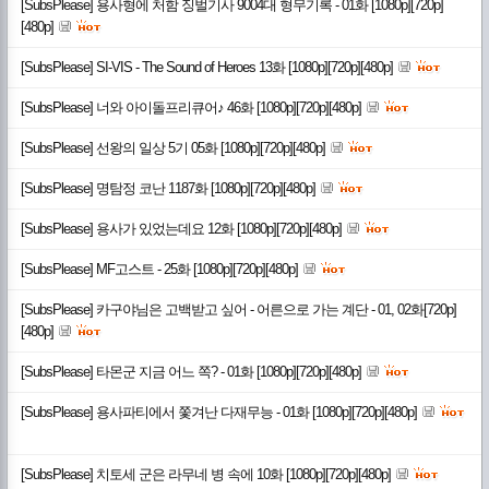
[SubsPlease] 용사형에 처함 징벌기사 9004대 형무기록 - 01화 [1080p][720p]
[480p]
[SubsPlease] SI-VIS - The Sound of Heroes 13화 [1080p][720p][480p]
[SubsPlease] 너와 아이돌프리큐어♪ 46화 [1080p][720p][480p]
[SubsPlease] 선왕의 일상 5기 05화 [1080p][720p][480p]
[SubsPlease] 명탐정 코난 1187화 [1080p][720p][480p]
[SubsPlease] 용사가 있었는데요 12화 [1080p][720p][480p]
[SubsPlease] MF고스트 - 25화 [1080p][720p][480p]
[SubsPlease] 카구야님은 고백받고 싶어 - 어른으로 가는 계단 - 01, 02화[720p]
[480p]
[SubsPlease] 타몬군 지금 어느 쪽? - 01화 [1080p][720p][480p]
[SubsPlease] 용사파티에서 쫓겨난 다재무능 - 01화 [1080p][720p][480p]
[SubsPlease] 치토세 군은 라무네 병 속에 10화 [1080p][720p][480p]