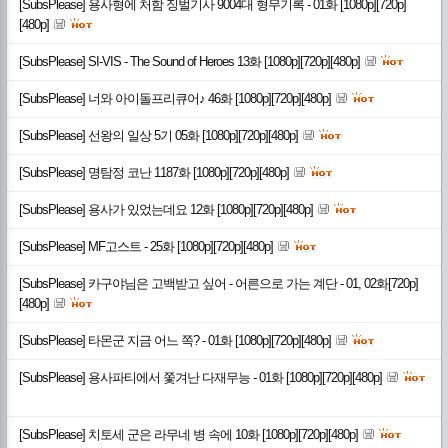
[SubsPlease] 용사형에 처함 징벌기사 9004대 형무기록 - 01화 [1080p][720p]
[480p]
[SubsPlease] SI-VIS - The Sound of Heroes 13화 [1080p][720p][480p]
[SubsPlease] 너와 아이돌프리큐어♪ 46화 [1080p][720p][480p]
[SubsPlease] 선왕의 일상 5기 05화 [1080p][720p][480p]
[SubsPlease] 명탐정 코난 1187화 [1080p][720p][480p]
[SubsPlease] 용사가 있었는데요 12화 [1080p][720p][480p]
[SubsPlease] MF고스트 - 25화 [1080p][720p][480p]
[SubsPlease] 카구야님은 고백받고 싶어 - 어른으로 가는 계단 - 01, 02화[720p]
[480p]
[SubsPlease] 타몬군 지금 어느 쪽? - 01화 [1080p][720p][480p]
[SubsPlease] 용사파티에서 쫓겨난 다재무능 - 01화 [1080p][720p][480p]
[SubsPlease] 치토세 군은 라무네 병 속에 10화 [1080p][720p][480p]