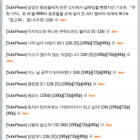
[SubsPlease] 믿었던 동료들에게 던전 오지에서 살해당할 뻔했지만 기프트 『무
한 가챠』로 레.벨 9999의 동료들을 손에 넣어 전 파티 멤버와 세계에 복수&
『참교육!』 합니다! 01~12화
[SubsPlease] 마지막으로 하나만 부탁드려도 될까요 01~13화
[SubsPlease] 너와 넘어 사랑이 된다 12화 (完) [1080p][720p][480p]
[SubsPlease] 미소가 끊이지 않는 직장입니다 13화 (完) [1080p][720p][480p]
[SubsPlease] 어느 날 공주가 되어버렸다 16화 [1080p][720p][480p]
[SubsPlease] 원펀맨 3기 12화 (完) [1080p][720p][480p]
[SubsPlease] 원피스 1155화 [1080p][720p][480p]
[SubsPlease] 토지마 탄자부로는 가면라이더가 되고 싶어! 13화 [1080p][720p]
[480p]
[SubsPlease] 선왕의 일상 5기 03, 04화 [1080p][720p][480p]
[SubsPlease] 킹덤 6기 13화 (完) [1080p][720p][480p]