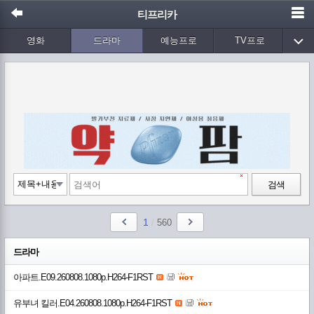
티프리카
영화
드라마
예능프로
TV프로
Wetv
애니메이션
음악
검색
1
/
560
드라마
아파트.E09.260808.1080p.H264-F1RST
유부녀 킬러.E04.260808.1080p.H264-F1RST