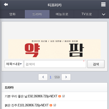
티프리카
영화
드라마
예능프로
TV프로
Wetv
애니메이션
음악
검색
1
/
559
드라마
기쁜 우리 좋은 날.E92.260806.720p-NEXT
붉은 진주.E101.260806.720p-NEXT