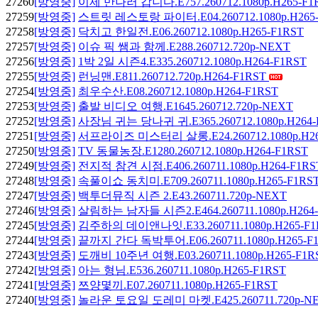
27260
[방영중]
이제 만나러 갑니다.E757.260712.1080p.H265-F1
27259
[방영중]
스트릿 레스토랑 파이터.E04.260712.1080p.H265-
27258
[방영중]
닥치고 한일전.E06.260712.1080p.H265-F1RST
27257
[방영중]
이슈 픽 쌤과 함께.E288.260712.720p-NEXT
27256
[방영중]
1박 2일 시즌4.E335.260712.1080p.H264-F1RST
27255
[방영중]
런닝맨.E811.260712.720p.H264-F1RST
27254
[방영중]
최우수산.E08.260712.1080p.H264-F1RST
27253
[방영중]
출발 비디오 여행.E1645.260712.720p-NEXT
27252
[방영중]
사장님 귀는 당나귀 귀.E365.260712.1080p.H264-
27251
[방영중]
서프라이즈 미스터리 살롱.E24.260712.1080p.H26
27250
[방영중]
TV 동물농장.E1280.260712.1080p.H264-F1RST
27249
[방영중]
전지적 참견 시점.E406.260711.1080p.H264-F1R
27248
[방영중]
속풀이쇼 동치미.E709.260711.1080p.H265-F1RS
27247
[방영중]
백투더뮤직 시즌 2.E43.260711.720p-NEXT
27246
[방영중]
살림하는 남자들 시즌2.E464.260711.1080p.H264
27245
[방영중]
김주하의 데이앤나잇.E33.260711.1080p.H265-F1
27244
[방영중]
끝까지 간다 독박투어.E06.260711.1080p.H265-F
27243
[방영중]
도깨비 10주년 여행.E03.260711.1080p.H265-F1
27242
[방영중]
아는 형님.E536.260711.1080p.H265-F1RST
27241
[방영중]
쯔양몇끼.E07.260711.1080p.H265-F1RST
27240
[방영중]
놀라운 토요일 도레미 마켓.E425.260711.720p-N