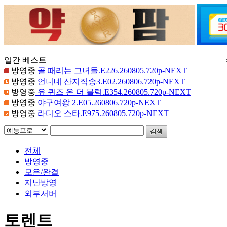
일간 베스트
방영중
골 때리는 그녀들.E226.260805.720p-NEXT
방영중
언니네 산지직송3.E02.260806.720p-NEXT
방영중
유 퀴즈 온 더 블럭.E354.260805.720p-NEXT
방영중
야구여왕 2.E05.260806.720p-NEXT
방영중
라디오 스타.E975.260805.720p-NEXT
전체
방영중
모은/완결
지난방영
외부서버
토렌트