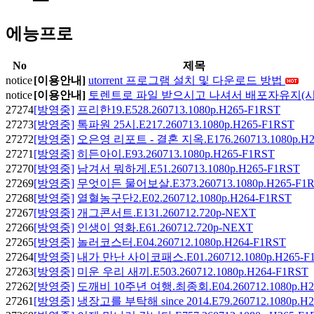
에능프로
No
제목
notice
[이용안내]
utorrent 프로그램 설치 및 다운로드 방법
notice
[이용안내]
토렌트로 파일 받으시고 나셔서 배포자유지(시
27274
[방영중]
프리한19.E528.260713.1080p.H265-F1RST
27273
[방영중]
톡파원 25시.E217.260713.1080p.H265-F1RST
27272
[방영중]
오은영 리포트 - 결혼 지옥.E176.260713.1080p.H2
27271
[방영중]
히든아이.E93.260713.1080p.H265-F1RST
27270
[방영중]
남겨서 뭐하게.E51.260713.1080p.H265-F1RST
27269
[방영중]
무엇이든 물어보살.E373.260713.1080p.H265-F1
27268
[방영중]
열혈농구단2.E02.260712.1080p.H264-F1RST
27267
[방영중]
개그콘서트.E131.260712.720p-NEXT
27266
[방영중]
인생이 영화.E61.260712.720p-NEXT
27265
[방영중]
놀러코스터.E04.260712.1080p.H264-F1RST
27264
[방영중]
내가 만난 사이코패스.E01.260712.1080p.H265-F
27263
[방영중]
미운 우리 새끼.E503.260712.1080p.H264-F1RST
27262
[방영중]
도깨비 10주년 여행.최종회.E04.260712.1080p.H2
27261
[방영중]
냉장고를 부탁해 since 2014.E79.260712.1080p.H2