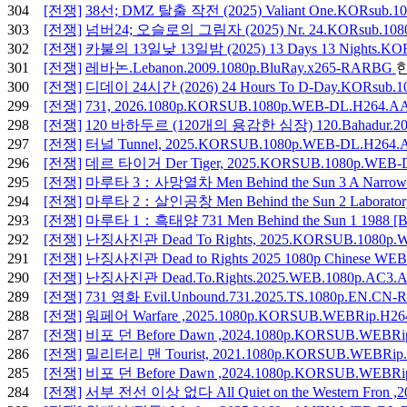
304
[전쟁]
38선; DMZ 탈출 작전 (2025) Valiant One.KORsub.1
303
[전쟁]
넘버24; 오슬로의 그림자 (2025) Nr. 24.KORsub.108
302
[전쟁]
카불의 13일낮 13일밤 (2025) 13 Days 13 Nights.KO
301
[전쟁]
레바논.Lebanon.2009.1080p.BluRay.x265-RARBG
300
[전쟁]
디데이 24시간 (2026) 24 Hours To D-Day.KORsub.
299
[전쟁]
731, 2026.1080p.KORSUB.1080p.WEB-DL.H264.
298
[전쟁]
120 바하두르 (120개의 용감한 심장) 120.Bahadur.2025.
297
[전쟁]
터널 Tunnel, 2025.KORSUB.1080p.WEB-DL.H264
296
[전쟁]
데르 타이거 Der Tiger, 2025.KORSUB.1080p.WEB
295
[전쟁]
마루타 3：사망열차 Men Behind the Sun 3 A Narrow E
294
[전쟁]
마루타 2：살인공창 Men Behind the Sun 2 Laboratory o
293
[전쟁]
마루타 1：흑태양 731 Men Behind the Sun 1 1988 [B
292
[전쟁]
난징사진관 Dead To Rights, 2025.KORSUB.1080p
291
[전쟁]
난징사진관 Dead to Rights 2025 1080p Chinese WEB
290
[전쟁]
난징사진관 Dead.To.Rights.2025.WEB.1080p.AC3.Au
289
[전쟁]
731 영화 Evil.Unbound.731.2025.TS.1080p.EN.CN
288
[전쟁]
워페어 Warfare ,2025.1080p.KORSUB.WEBRip.H2
287
[전쟁]
비포 던 Before Dawn ,2024.1080p.KORSUB.WEBR
286
[전쟁]
밀리터리 맨 Tourist, 2021.1080p.KORSUB.WEBRip
285
[전쟁]
비포 던 Before Dawn ,2024.1080p.KORSUB.WEBR
284
[전쟁]
서부 전선 이상 없다 All Quiet on the Western Fron 