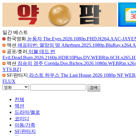
일간 베스트
한국영화
눈동자 The.Eyes.2026.1080p.FHD.H264.AAC-JAYE
액션
애프터번: 멸망의 땅 Afterburn.2025.1080p.BluRay.x264.A
공포/호러
이블 데드 번
Evil.Dead.Burn.2026.2160p.HDR10Plus.DV.WEBRip.6CH.x265
액션
짐승의 경주 Corrida.Dos.Bichos.2026.1080p.WEBRip.x26
YTS.BZ]
SF/판타지
라스트 하우스 The Last House 2026 1080p NF WEB-D
FLUX
전체
액션
드라마/멜로
코미디
아동/가족
SF/판타지