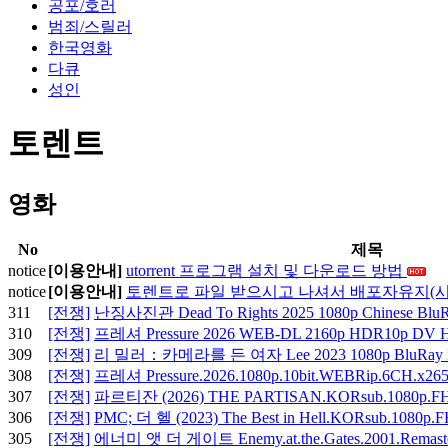
공포/호러
범죄/스릴러
한국영화
다큐
성인
토렌트
영화
No
제목
notice
[이용안내]
utorrent 프로그램 설치 및 다운로드 방법
notice
[이용안내]
토렌트로 파일 받으시고 나셔서 배포자유지(시
311
[전쟁]
난징사진관 Dead To Rights 2025 1080p Chinese Blu
310
[전쟁]
프레셔 Pressure 2026 WEB-DL 2160p HDR10p DV 
309
[전쟁]
리 밀러：카메라를 든 여자 Lee 2023 1080p BluRay H
308
[전쟁]
프레셔 Pressure.2026.1080p.10bit.WEBRip.6CH.x2
307
[전쟁]
파르티잔 (2026) THE PARTISAN.KORsub.1080p.
306
[전쟁]
PMC; 더 헬 (2023) The Best in Hell.KORsub.1080p
305
[전쟁]
에너미 앳 더 게이트 Enemy.at.the.Gates.2001.Remaster