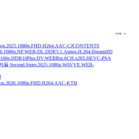
ion.2025.1080p.FHD.H264.AAC-CJCONTENTS
.1080p.NF.WEB-DL.DDP.5.1.Atmos.H.264-DreamHD
2160p.HDR10Plus.DV.WEBRip.6CH.x265.HEVC-PSA
cond.Sister.2025.1080p.WAVVE.WEB-
당
antou.2026.1080p.FHD.H264.AAC-KTH