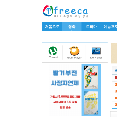
처음으로
영화
드라마
예능프