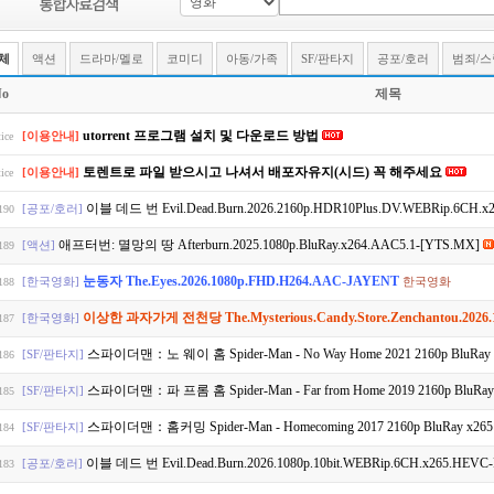
체
액션
드라마/멜로
코미디
아동/가족
SF/판타지
공포/호러
범죄/
o
제목
utorrent 프로그램 설치 및 다운로드 방법
[이용안내]
ice
토렌트로 파일 받으시고 나셔서 배포자유지(시드) 꼭 해주세요
[이용안내]
ice
이블 데드 번 Evil.Dead.Burn.2026.2160p.HDR10Plus.DV.WEBRip.6CH.
[공포/호러]
190
애프터번: 멸망의 땅 Afterburn.2025.1080p.BluRay.x264.AAC5.1-[YTS.MX]
[액션]
189
눈동자 The.Eyes.2026.1080p.FHD.H264.AAC-JAYENT
[한국영화]
한국영화
188
이상한 과자가게 전천당 The.Mysterious.Candy.Store.Zenchantou.2026
[한국영화]
187
스파이더맨：노 웨이 홈 Spider-Man - No Way Home 2021 2160p BluRay x2
[SF/판타지]
186
스파이더맨：파 프롬 홈 Spider-Man - Far from Home 2019 2160p BluRay x
[SF/판타지]
185
스파이더맨：홈커밍 Spider-Man - Homecoming 2017 2160p BluRay x265 H
[SF/판타지]
184
이블 데드 번 Evil.Dead.Burn.2026.1080p.10bit.WEBRip.6CH.x265.HEVC
[공포/호러]
183