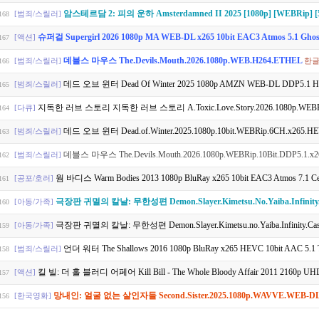
암스테르담 2: 피의 운하 Amsterdamned II 2025 [1080p] [WEBRip] [5
[범죄/스릴러]
168
슈퍼걸 Supergirl 2026 1080p MA WEB-DL x265 10bit EAC3 Atmos 5.1 Gho
[액션]
167
데블스 마우스 The.Devils.Mouth.2026.1080p.WEB.H264.ETHEL
[범죄/스릴러]
한
166
데드 오브 윈터 Dead Of Winter 2025 1080p AMZN WEB-DL DDP5.1 
[범죄/스릴러]
165
지독한 러브 스토리 지독한 러브 스토리 A.Toxic.Love.Story.2026.1080p.WEBRip
[다큐]
164
데드 오브 윈터 Dead.of.Winter.2025.1080p.10bit.WEBRip.6CH.x265.
[범죄/스릴러]
163
데블스 마우스 The.Devils.Mouth.2026.1080p.WEBRip.10Bit.DDP5.1.x2
[범죄/스릴러]
162
웜 바디스 Warm Bodies 2013 1080p BluRay x265 10bit EAC3 Atmos 7.1 Ce
[공포/호러]
161
극장판 귀멸의 칼날: 무한성편 Demon.Slayer.Kimetsu.No.Yaiba.Infinity.Castle.2025.DUAL-AUDIO
[아동/가족]
160
극장판 귀멸의 칼날: 무한성편 Demon.Slayer.Kimetsu.no.Yaiba.Infinity.Castle.202
[아동/가족]
159
언더 워터 The Shallows 2016 1080p BluRay x265 HEVC 10bit AAC 5.1 
[범죄/스릴러]
158
킬 빌: 더 홀 블러디 어페어 Kill Bill - The Whole Bloody Affair 2011 2160p UHD BluR
[액션]
157
망내인: 얼굴 없는 살인자들 Second.Sister.2025.1080p.WAVVE.WEB-DL.
[한국영화]
156