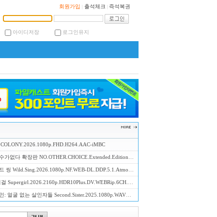
회원가입
출석체크
즉석복권
|
|
아이디저장
로그인유지
OLONY.2026.1080p.FHD.H264.AAC-iMBC
확장판 NO.OTHER.CHOICE.Extended.Edition.2025.1080p.FHD.H264.AAC-CJCONTENTS
 Wild.Sing.2026.1080p.NF.WEB-DL.DDP.5.1.Atmos.H.264-DreamHD
Supergirl.2026.2160p.HDR10Plus.DV.WEBRip.6CH.x265.HEVC-PSA
굴 없는 살인자들 Second.Sister.2025.1080p.WAVVE.WEB-DL.H.264.AAC2.0-NoGroup