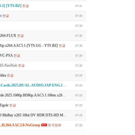
.1] [YTS.BZ]
한글
07-31
st
한글
07-30
글
07-30
H264-FLUX
한글
07-30
.x264.AAC5.1-[YTS.GG - YTS.BZ]
한글
07-30
HEVC-PSA
한글
07-30
65-NeoNoir
한글
07-30
ldra
한글
07-29
.JAP-ENG.1080p.10bit.BluRay.6CH.x265.HEVC-PSA
한글
07-29
5.1080p.BDRip.AAC5.1.10bits.x265-Rapta
한글
07-29
Tigole
한글
07-29
ay x265 10bit DV HDR DTS-HD MA 5.1 r00t
한글
07-29
H.264.AAC2.0-NoGroup
한국영화
07-29