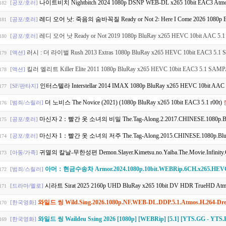
나이트비치 Nightbitch 2024 1080p DSNP WEB-DL x265 10bit EAC3 Atmo
[공포/호러]
182
레디 오어 낫: 죽음의 숨바꼭질 Ready or Not 2꞉ Here I Come 2026 1080p Blu
[공포/호러]
181
레디 오어 낫 Ready or Not 2019 1080p BluRay x265 HEVC 10bit AAC 5.1 
[공포/호러]
180
러시 : 더 라이벌 Rush 2013 Extras 1080p BluRay x265 HEVC 10bit EAC3 5.
[액션]
179
킬러 엘리트 Killer Elite 2011 1080p BluRay x265 HEVC 10bit EAC3 5.1 SAM
[액션]
178
인터스텔라 Interstellar 2014 IMAX 1080p BluRay x265 HEVC 10bit AAC 5
[SF/판타지]
177
더 노비스 The Novice (2021) (1080p BluRay x265 10bit EAC3 5.1 r00t)
[범죄/스릴러]
176
마신자 2：빨간 옷 소녀의 비밀 The.Tag-Along.2.2017.CHINESE.1080p.B
[공포/호러]
175
마신자 1：빨간 옷 소녀의 저주 The.Tag-Along.2015.CHINESE.1080p.Bl
[공포/호러]
174
귀멸의 칼날-무한성편 Demon.Slayer.Kimetsu.no.Yaiba.The.Movie.Infinity.Castle.2025.2160p.
[아동/가족]
173
아머：현금수송차 Armor.2024.1080p.10bit.WEBRip.6CH.x265.HEV
[범죄/스릴러]
172
시라트 Sirat 2025 2160p UHD BluRay x265 10bit DV HDR TrueHD Atmos
[드라마/멜로]
171
와일드 씽 Wild.Sing.2026.1080p.NF.WEB-DL.DDP.5.1.Atmos.H.264-D
[한국영화]
170
와일드 씽 Waildeu Ssing 2026 [1080p] [WEBRip] [5.1] [YTS.GG - YTS
[한국영화]
169