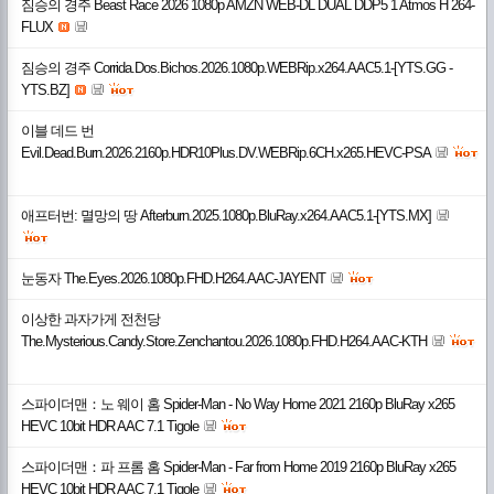
짐승의 경주 Beast Race 2026 1080p AMZN WEB-DL DUAL DDP5 1 Atmos H 264-
FLUX
짐승의 경주 Corrida.Dos.Bichos.2026.1080p.WEBRip.x264.AAC5.1-[YTS.GG -
YTS.BZ]
이블 데드 번
Evil.Dead.Burn.2026.2160p.HDR10Plus.DV.WEBRip.6CH.x265.HEVC-PSA
애프터번: 멸망의 땅 Afterburn.2025.1080p.BluRay.x264.AAC5.1-[YTS.MX]
눈동자 The.Eyes.2026.1080p.FHD.H264.AAC-JAYENT
이상한 과자가게 전천당
The.Mysterious.Candy.Store.Zenchantou.2026.1080p.FHD.H264.AAC-KTH
스파이더맨：노 웨이 홈 Spider-Man - No Way Home 2021 2160p BluRay x265
HEVC 10bit HDR AAC 7.1 Tigole
스파이더맨：파 프롬 홈 Spider-Man - Far from Home 2019 2160p BluRay x265
HEVC 10bit HDR AAC 7.1 Tigole