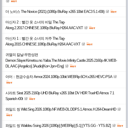
더 노비스 The Novice (2021) (1080p BluRay x265 10bit EAC3 5.1 r00t)
마신자 2：빨간 옷 소녀의 비밀 The.Tag-
Along.2.2017.CHINESE.1080p.BluRay.H264.AAC-VXT
마신자 1：빨간 옷 소녀의 저주 The.Tag-
Along.2015.CHINESE.1080p.BluRay.H264.AAC-VXT
귀멸의 칼날-무한성편
Demon.Slayer.Kimetsu.no.Yaiba.The.Movie.Infinity.Castle.2025.2160p.4K.WEB-
DL.AAC-[Angelico].3Audio[Kor+Jpn+Eng]
아머：현금수송차 Armor.2024.1080p.10bit.WEBRip.6CH.x265.HEVC-PSA
시라트 Sirat 2025 2160p UHD BluRay x265 10bit DV HDR TrueHD Atmos 7.1
Spanish r00t
와일드 씽 Wild.Sing.2026.1080p.NF.WEB-DL.DDP.5.1.Atmos.H.264-DreamHD
와일드 씽 Waildeu Ssing 2026 [1080p] [WEBRip] [5.1] [YTS.GG - YTS.BZ]