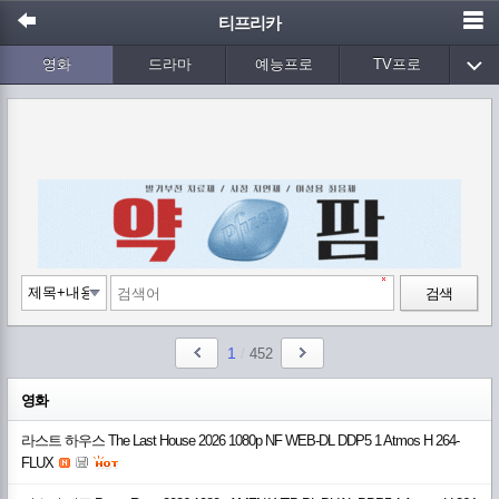
티프리카
영화
드라마
예능프로
TV프로
Wetv
애니메이션
음악
검색
1
/
452
영화
라스트 하우스 The Last House 2026 1080p NF WEB-DL DDP5 1 Atmos H 264-
FLUX