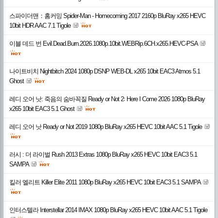
스파이더맨：홈커밍 Spider-Man - Homecoming 2017 2160p BluRay x265 HEVC
10bit HDR AAC 7.1 Tigole
이블 데드 번 Evil.Dead.Burn.2026.1080p.10bit.WEBRip.6CH.x265.HEVC-PSA
나이트비치 Nightbitch 2024 1080p DSNP WEB-DL x265 10bit EAC3 Atmos 5.1
Ghost
레디 오어 낫: 죽음의 숨바꼭질 Ready or Not 2꞉ Here I Come 2026 1080p BluRay
x265 10bit EAC3 5.1 Ghost
레디 오어 낫 Ready or Not 2019 1080p BluRay x265 HEVC 10bit AAC 5.1 Tigole
러시 : 더 라이벌 Rush 2013 Extras 1080p BluRay x265 HEVC 10bit EAC3 5.1
SAMPA
킬러 엘리트 Killer Elite 2011 1080p BluRay x265 HEVC 10bit EAC3 5.1 SAMPA
인터스텔라 Interstellar 2014 IMAX 1080p BluRay x265 HEVC 10bit AAC 5.1 Tigole