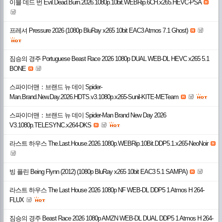
이블 데드 번 Evil.Dead.Burn.2026.1080p.10bit.WEBRip.6CH.x265.HEVC-PSA
프레셔 Pressure 2026 (1080p BluRay x265 10bit EAC3 Atmos 7.1 Ghost)
짐승의 경주 Portuguese Beast Race 2026 1080p DUAL WEB-DL HEVC x265 5.1
BONE
스파이더맨：브랜드 뉴 데이 Spider-
Man.Brand.New.Day.2026.HDTS.v3.1080p.x265-Sunil-KITE-METeam
스파이더맨：브랜드 뉴 데이 Spider-Man Brand New Day 2026
V3.1080p.TELESYNC.x264-DKS
라스트 하우스 The.Last.House.2026.1080p.WEBRip.10Bit.DDP5.1.x265-NeoNoir
빙 플린 Being Flynn (2012) (1080p BluRay x265 10bit EAC3 5.1 SAMPA)
라스트 하우스 The Last House 2026 1080p NF WEB-DL DDP5 1 Atmos H 264-
FLUX
짐승의 경주 Beast Race 2026 1080p AMZN WEB-DL DUAL DDP5 1 Atmos H 264-