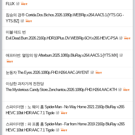
FLUX
짐승의 경주 Corrida.Dos.Bichos.2026.1080p.WEBRip.x264.AAC5.1-[YTS.GG -
YTS.BZ]
이블 데드 번
Evil.Dead.Burn.2026.2160p.HDR10Plus.DV.WEBRip.6CH.x265.HEVC-PSA
애프터번: 멸망의 땅 Afterburn.2025.1080p.BluRay.x264.AAC5.1-[YTS.MX]
눈동자 The.Eyes.2026.1080p.FHD.H264.AAC-JAYENT
이상한 과자가게 전천당
The.Mysterious.Candy.Store.Zenchantou.2026.1080p.FHD.H264.AAC-KTH
스파이더맨：노 웨이 홈 Spider-Man - No Way Home 2021 2160p BluRay x265
HEVC 10bit HDR AAC 7.1 Tigole
스파이더맨：파 프롬 홈 Spider-Man - Far from Home 2019 2160p BluRay x265
HEVC 10bit HDR AAC 7.1 Tigole