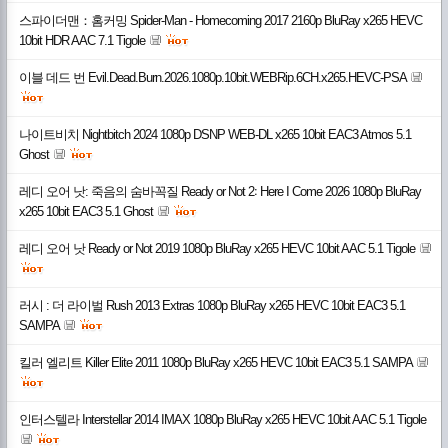
스파이더맨：홈커밍 Spider-Man - Homecoming 2017 2160p BluRay x265 HEVC
10bit HDR AAC 7.1 Tigole
이블 데드 번 Evil.Dead.Burn.2026.1080p.10bit.WEBRip.6CH.x265.HEVC-PSA
나이트비치 Nightbitch 2024 1080p DSNP WEB-DL x265 10bit EAC3 Atmos 5.1
Ghost
레디 오어 낫: 죽음의 숨바꼭질 Ready or Not 2꞉ Here I Come 2026 1080p BluRay
x265 10bit EAC3 5.1 Ghost
레디 오어 낫 Ready or Not 2019 1080p BluRay x265 HEVC 10bit AAC 5.1 Tigole
러시 : 더 라이벌 Rush 2013 Extras 1080p BluRay x265 HEVC 10bit EAC3 5.1
SAMPA
킬러 엘리트 Killer Elite 2011 1080p BluRay x265 HEVC 10bit EAC3 5.1 SAMPA
인터스텔라 Interstellar 2014 IMAX 1080p BluRay x265 HEVC 10bit AAC 5.1 Tigole