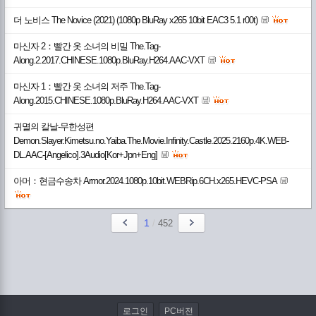
더 노비스 The Novice (2021) (1080p BluRay x265 10bit EAC3 5.1 r00t)
마신자 2：빨간 옷 소녀의 비밀 The.Tag-
Along.2.2017.CHINESE.1080p.BluRay.H264.AAC-VXT
마신자 1：빨간 옷 소녀의 저주 The.Tag-
Along.2015.CHINESE.1080p.BluRay.H264.AAC-VXT
귀멸의 칼날-무한성편
Demon.Slayer.Kimetsu.no.Yaiba.The.Movie.Infinity.Castle.2025.2160p.4K.WEB-
DL.AAC-[Angelico].3Audio[Kor+Jpn+Eng]
아머：현금수송차 Armor.2024.1080p.10bit.WEBRip.6CH.x265.HEVC-PSA
1
/
452
로그인
PC버전