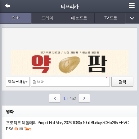
티프리카
영화
드라마
예능프로
TV프로
Wetv
애니메이션
음악
검색
1
/
452
영화
프로젝트 헤일메리 Project.Hail.Mary.2026.1080p.10bit.BluRay.8CH.x265.HEVC-
PSA