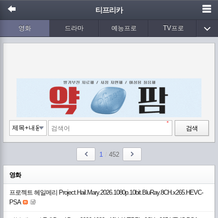
티프리카
영화
드라마
예능프로
TV프로
Wetv
애니메이션
음악
검색
1
/
452
영화
프로젝트 헤일메리 Project.Hail.Mary.2026.1080p.10bit.BluRay.8CH.x265.HEVC-
PSA