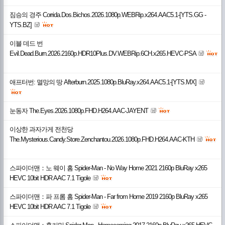
짐승의 경주 Corrida.Dos.Bichos.2026.1080p.WEBRip.x264.AAC5.1-[YTS.GG -
YTS.BZ]
이블 데드 번
Evil.Dead.Burn.2026.2160p.HDR10Plus.DV.WEBRip.6CH.x265.HEVC-PSA
애프터번: 멸망의 땅 Afterburn.2025.1080p.BluRay.x264.AAC5.1-[YTS.MX]
눈동자 The.Eyes.2026.1080p.FHD.H264.AAC-JAYENT
이상한 과자가게 전천당
The.Mysterious.Candy.Store.Zenchantou.2026.1080p.FHD.H264.AAC-KTH
스파이더맨：노 웨이 홈 Spider-Man - No Way Home 2021 2160p BluRay x265
HEVC 10bit HDR AAC 7.1 Tigole
스파이더맨：파 프롬 홈 Spider-Man - Far from Home 2019 2160p BluRay x265
HEVC 10bit HDR AAC 7.1 Tigole