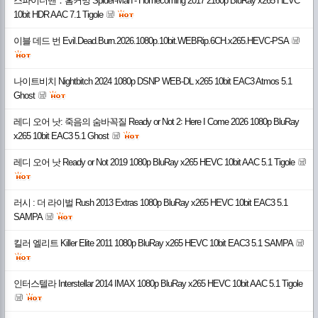
스파이더맨：홈커밍 Spider-Man - Homecoming 2017 2160p BluRay x265 HEVC
10bit HDR AAC 7.1 Tigole
이블 데드 번 Evil.Dead.Burn.2026.1080p.10bit.WEBRip.6CH.x265.HEVC-PSA
나이트비치 Nightbitch 2024 1080p DSNP WEB-DL x265 10bit EAC3 Atmos 5.1
Ghost
레디 오어 낫: 죽음의 숨바꼭질 Ready or Not 2꞉ Here I Come 2026 1080p BluRay
x265 10bit EAC3 5.1 Ghost
레디 오어 낫 Ready or Not 2019 1080p BluRay x265 HEVC 10bit AAC 5.1 Tigole
러시 : 더 라이벌 Rush 2013 Extras 1080p BluRay x265 HEVC 10bit EAC3 5.1
SAMPA
킬러 엘리트 Killer Elite 2011 1080p BluRay x265 HEVC 10bit EAC3 5.1 SAMPA
인터스텔라 Interstellar 2014 IMAX 1080p BluRay x265 HEVC 10bit AAC 5.1 Tigole