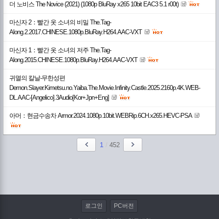
더 노비스 The Novice (2021) (1080p BluRay x265 10bit EAC3 5.1 r00t)
마신자 2：빨간 옷 소녀의 비밀 The.Tag-
Along.2.2017.CHINESE.1080p.BluRay.H264.AAC-VXT
마신자 1：빨간 옷 소녀의 저주 The.Tag-
Along.2015.CHINESE.1080p.BluRay.H264.AAC-VXT
귀멸의 칼날-무한성편
Demon.Slayer.Kimetsu.no.Yaiba.The.Movie.Infinity.Castle.2025.2160p.4K.WEB-
DL.AAC-[Angelico].3Audio[Kor+Jpn+Eng]
아머：현금수송차 Armor.2024.1080p.10bit.WEBRip.6CH.x265.HEVC-PSA
1
/
452
로그인
PC버전