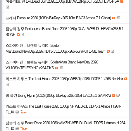
이블 데드 번 Evil.Dead.Burn.2026.1080p.10bit.WEBRip.6CH.x265.HEVC-PSA
프레셔 Pressure 2026 (1080p BluRay x265 10bit EAC3 Atmos 7.1 Ghost)
짐승의 경주 Portuguese Beast Race 2026 1080p DUAL WEB-DL HEVC x265 5.1
BONE
스파이더맨：브랜드 뉴 데이 Spider-
Man.Brand.New.Day.2026.HDTS.v3.1080p.x265-Sunil-KITE-METeam
스파이더맨：브랜드 뉴 데이 Spider-Man Brand New Day 2026
V3.1080p.TELESYNC.x264-DKS
라스트 하우스 The.Last.House.2026.1080p.WEBRip.10Bit.DDP5.1.x265-NeoNoir
빙 플린 Being Flynn (2012) (1080p BluRay x265 10bit EAC3 5.1 SAMPA)
라스트 하우스 The Last House 2026 1080p NF WEB-DL DDP5 1 Atmos H 264-
FLUX
짐승의 경주 Beast Race 2026 1080p AMZN WEB-DL DUAL DDP5 1 Atmos H 264-
FLUX