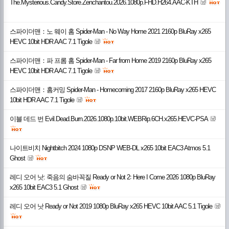
The.Mysterious.Candy.Store.Zenchantou.2026.1080p.FHD.H264.AAC-KTH
스파이더맨：노 웨이 홈 Spider-Man - No Way Home 2021 2160p BluRay x265
HEVC 10bit HDR AAC 7.1 Tigole
스파이더맨：파 프롬 홈 Spider-Man - Far from Home 2019 2160p BluRay x265
HEVC 10bit HDR AAC 7.1 Tigole
스파이더맨：홈커밍 Spider-Man - Homecoming 2017 2160p BluRay x265 HEVC
10bit HDR AAC 7.1 Tigole
이블 데드 번 Evil.Dead.Burn.2026.1080p.10bit.WEBRip.6CH.x265.HEVC-PSA
나이트비치 Nightbitch 2024 1080p DSNP WEB-DL x265 10bit EAC3 Atmos 5.1
Ghost
레디 오어 낫: 죽음의 숨바꼭질 Ready or Not 2꞉ Here I Come 2026 1080p BluRay
x265 10bit EAC3 5.1 Ghost
레디 오어 낫 Ready or Not 2019 1080p BluRay x265 HEVC 10bit AAC 5.1 Tigole