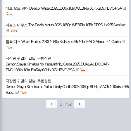
데드 오브 윈터 Dead.of.Winter.2025.1080p.10bit.WEBRip.6CH.x265.HEVC-PSA
데블스 마우스 The.Devils.Mouth.2026.1080p.WEBRip.10Bit.DDP5.1.x265-NeoNoir
웜 바디스 Warm Bodies 2013 1080p BluRay x265 10bit EAC3 Atmos 7.1 Celdra
극장판 귀멸의 칼날: 무한성편
Demon.Slayer.Kimetsu.No.Yaiba.Infinity.Castle.2025.DUAL-AUDIO.JAP-
ENG.1080p.10bit.BluRay.6CH.x265.HEVC-PSA
극장판 귀멸의 칼날: 무한성편
Demon.Slayer.Kimetsu.no.Yaiba.Infinity.Castle.2025.1080p.BDRip.AAC5.1.10bits.x265-
Rapta
1
/
452