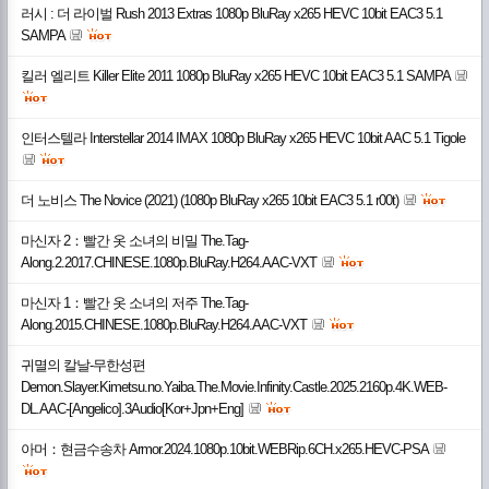
러시 : 더 라이벌 Rush 2013 Extras 1080p BluRay x265 HEVC 10bit EAC3 5.1
SAMPA
킬러 엘리트 Killer Elite 2011 1080p BluRay x265 HEVC 10bit EAC3 5.1 SAMPA
인터스텔라 Interstellar 2014 IMAX 1080p BluRay x265 HEVC 10bit AAC 5.1 Tigole
더 노비스 The Novice (2021) (1080p BluRay x265 10bit EAC3 5.1 r00t)
마신자 2：빨간 옷 소녀의 비밀 The.Tag-
Along.2.2017.CHINESE.1080p.BluRay.H264.AAC-VXT
마신자 1：빨간 옷 소녀의 저주 The.Tag-
Along.2015.CHINESE.1080p.BluRay.H264.AAC-VXT
귀멸의 칼날-무한성편
Demon.Slayer.Kimetsu.no.Yaiba.The.Movie.Infinity.Castle.2025.2160p.4K.WEB-
DL.AAC-[Angelico].3Audio[Kor+Jpn+Eng]
아머：현금수송차 Armor.2024.1080p.10bit.WEBRip.6CH.x265.HEVC-PSA