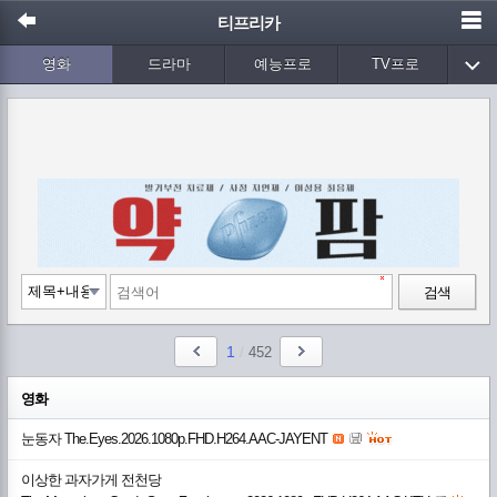
티프리카
영화
드라마
예능프로
TV프로
Wetv
애니메이션
음악
검색
1
/
452
영화
눈동자 The.Eyes.2026.1080p.FHD.H264.AAC-JAYENT
이상한 과자가게 전천당