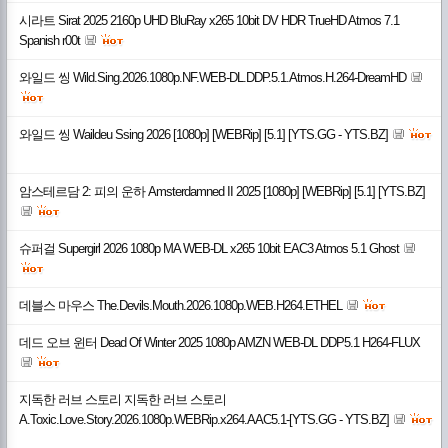
시라트 Sirat 2025 2160p UHD BluRay x265 10bit DV HDR TrueHD Atmos 7.1
Spanish r00t
와일드 씽 Wild.Sing.2026.1080p.NF.WEB-DL.DDP.5.1.Atmos.H.264-DreamHD
와일드 씽 Waildeu Ssing 2026 [1080p] [WEBRip] [5.1] [YTS.GG - YTS.BZ]
암스테르담 2: 피의 운하 Amsterdamned II 2025 [1080p] [WEBRip] [5.1] [YTS.BZ]
슈퍼걸 Supergirl 2026 1080p MA WEB-DL x265 10bit EAC3 Atmos 5.1 Ghost
데블스 마우스 The.Devils.Mouth.2026.1080p.WEB.H264.ETHEL
데드 오브 윈터 Dead Of Winter 2025 1080p AMZN WEB-DL DDP5.1 H264-FLUX
지독한 러브 스토리 지독한 러브 스토리
A.Toxic.Love.Story.2026.1080p.WEBRip.x264.AAC5.1-[YTS.GG - YTS.BZ]