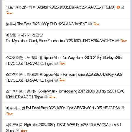
애프터번: 멸망의 땅 Afterburn.2025.1080p.BluRay.x264.AAC5.1-[YTS.MX]
눈동자 The.Eyes.2026.1080p.FHD.H264.AAC-JAYENT
이상한 과자가게 전천당
The.Mysterious.Candy.Store.Zenchantou.2026.1080p.FHD.H264.AAC-KTH
스파이더맨：노 웨이 홈 Spider-Man - No Way Home 2021 2160p BluRay x265
HEVC 10bit HDR AAC 7.1 Tigole
스파이더맨：파 프롬 홈 Spider-Man - Far from Home 2019 2160p BluRay x265
HEVC 10bit HDR AAC 7.1 Tigole
스파이더맨：홈커밍 Spider-Man - Homecoming 2017 2160p BluRay x265 HEVC
10bit HDR AAC 7.1 Tigole
이블 데드 번 Evil.Dead.Burn.2026.1080p.10bit.WEBRip.6CH.x265.HEVC-PSA
나이트비치 Nightbitch 2024 1080p DSNP WEB-DL x265 10bit EAC3 Atmos 5.1
Ghost