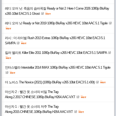
레디 오어 낫: 죽음의 숨바꼭질 Ready or Not 2꞉ Here I Come 2026 1080p BluRay
x265 10bit EAC3 5.1 Ghost
레디 오어 낫 Ready or Not 2019 1080p BluRay x265 HEVC 10bit AAC 5.1 Tigole
러시 : 더 라이벌 Rush 2013 Extras 1080p BluRay x265 HEVC 10bit EAC3 5.1
SAMPA
킬러 엘리트 Killer Elite 2011 1080p BluRay x265 HEVC 10bit EAC3 5.1 SAMPA
인터스텔라 Interstellar 2014 IMAX 1080p BluRay x265 HEVC 10bit AAC 5.1 Tigole
더 노비스 The Novice (2021) (1080p BluRay x265 10bit EAC3 5.1 r00t)
마신자 2：빨간 옷 소녀의 비밀 The.Tag-
Along.2.2017.CHINESE.1080p.BluRay.H264.AAC-VXT
마신자 1：빨간 옷 소녀의 저주 The.Tag-
Along.2015.CHINESE.1080p.BluRay.H264.AAC-VXT