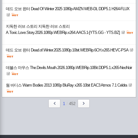
데드 오브 윈터 Dead Of Winter 2025 1080p AMZN WEB-DL DDP5.1 H264-FLUX
지독한 러브 스토리 지독한 러브 스토리
A.Toxic.Love.Story.2026.1080p.WEBRip.x264.AAC5.1-[YTS.GG - YTS.BZ]
데드 오브 윈터 Dead.of.Winter.2025.1080p.10bit.WEBRip.6CH.x265.HEVC-PSA
데블스 마우스 The.Devils.Mouth.2026.1080p.WEBRip.10Bit.DDP5.1.x265-NeoNoir
웜 바디스 Warm Bodies 2013 1080p BluRay x265 10bit EAC3 Atmos 7.1 Celdra
1
/
452