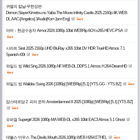
귀멸의 칼날-무한성편
Demon.Slayer.Kimetsu.no.Yaiba.The.Movie.Infinity.Castle.2025.2160p.4K.WEB-
DL.AAC-[Angelico].3Audio[Kor+Jpn+Eng]
아머：현금수송차 Armor.2024.1080p.10bit.WEBRip.6CH.x265.HEVC-PSA
시라트 Sirat 2025 2160p UHD BluRay x265 10bit DV HDR TrueHD Atmos 7.1
Spanish r00t
와일드 씽 Wild.Sing.2026.1080p.NF.WEB-DL.DDP.5.1.Atmos.H.264-DreamHD
와일드 씽 Waildeu Ssing 2026 [1080p] [WEBRip] [5.1] [YTS.GG - YTS.BZ]
암스테르담 2: 피의 운하 Amsterdamned II 2025 [1080p] [WEBRip] [5.1] [YTS.BZ]
슈퍼걸 Supergirl 2026 1080p MA WEB-DL x265 10bit EAC3 Atmos 5.1 Ghost
데블스 마우스 The.Devils.Mouth.2026.1080p.WEB.H264.ETHEL