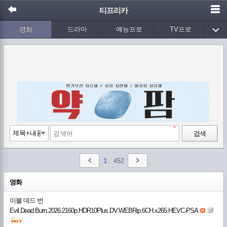
티프리카
영화
드라마
예능프로
TV프로
Wetv
애니메이션
음악
검색
1
/
452
영화
이블 데드 번
Evil.Dead.Burn.2026.2160p.HDR10Plus.DV.WEBRip.6CH.x265.HEVC-PSA