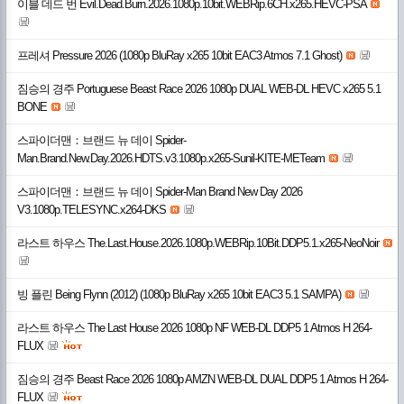
이블 데드 번 Evil.Dead.Burn.2026.1080p.10bit.WEBRip.6CH.x265.HEVC-PSA
프레셔 Pressure 2026 (1080p BluRay x265 10bit EAC3 Atmos 7.1 Ghost)
짐승의 경주 Portuguese Beast Race 2026 1080p DUAL WEB-DL HEVC x265 5.1
BONE
스파이더맨：브랜드 뉴 데이 Spider-
Man.Brand.New.Day.2026.HDTS.v3.1080p.x265-Sunil-KITE-METeam
스파이더맨：브랜드 뉴 데이 Spider-Man Brand New Day 2026
V3.1080p.TELESYNC.x264-DKS
라스트 하우스 The.Last.House.2026.1080p.WEBRip.10Bit.DDP5.1.x265-NeoNoir
빙 플린 Being Flynn (2012) (1080p BluRay x265 10bit EAC3 5.1 SAMPA)
라스트 하우스 The Last House 2026 1080p NF WEB-DL DDP5 1 Atmos H 264-
FLUX
짐승의 경주 Beast Race 2026 1080p AMZN WEB-DL DUAL DDP5 1 Atmos H 264-
FLUX