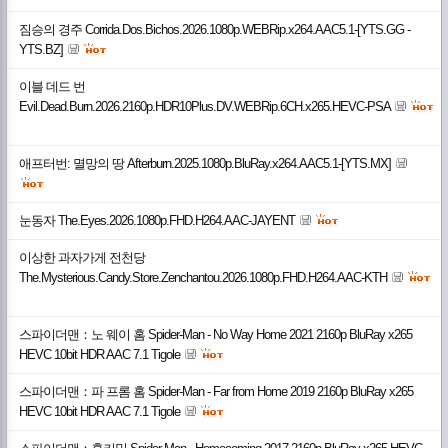
짐승의 경주 Corrida.Dos.Bichos.2026.1080p.WEBRip.x264.AAC5.1-[YTS.GG -
YTS.BZ]
이블 데드 번
Evil.Dead.Burn.2026.2160p.HDR10Plus.DV.WEBRip.6CH.x265.HEVC-PSA
애프터번: 멸망의 땅 Afterburn.2025.1080p.BluRay.x264.AAC5.1-[YTS.MX]
눈동자 The.Eyes.2026.1080p.FHD.H264.AAC-JAYENT
이상한 과자가게 전천당
The.Mysterious.Candy.Store.Zenchantou.2026.1080p.FHD.H264.AAC-KTH
스파이더맨：노 웨이 홈 Spider-Man - No Way Home 2021 2160p BluRay x265
HEVC 10bit HDR AAC 7.1 Tigole
스파이더맨：파 프롬 홈 Spider-Man - Far from Home 2019 2160p BluRay x265
HEVC 10bit HDR AAC 7.1 Tigole