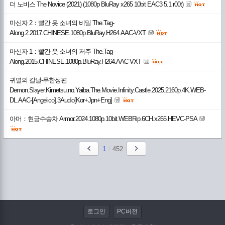
더 노비스 The Novice (2021) (1080p BluRay x265 10bit EAC3 5.1 r00t)
마신자 2：빨간 옷 소녀의 비밀 The.Tag-
Along.2.2017.CHINESE.1080p.BluRay.H264.AAC-VXT
마신자 1：빨간 옷 소녀의 저주 The.Tag-
Along.2015.CHINESE.1080p.BluRay.H264.AAC-VXT
귀멸의 칼날-무한성편
Demon.Slayer.Kimetsu.no.Yaiba.The.Movie.Infinity.Castle.2025.2160p.4K.WEB-
DL.AAC-[Angelico].3Audio[Kor+Jpn+Eng]
아머：현금수송차 Armor.2024.1080p.10bit.WEBRip.6CH.x265.HEVC-PSA
1
/
452
로그인
PC버전