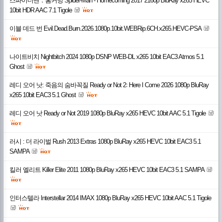
스파이더맨：홈커밍 Spider-Man - Homecoming 2017 2160p BluRay x265 HEVC
10bit HDR AAC 7.1 Tigole
이블 데드 번 Evil.Dead.Burn.2026.1080p.10bit.WEBRip.6CH.x265.HEVC-PSA
나이트비치 Nightbitch 2024 1080p DSNP WEB-DL x265 10bit EAC3 Atmos 5.1
Ghost
레디 오어 낫: 죽음의 숨바꼭질 Ready or Not 2꞉ Here I Come 2026 1080p BluRay
x265 10bit EAC3 5.1 Ghost
레디 오어 낫 Ready or Not 2019 1080p BluRay x265 HEVC 10bit AAC 5.1 Tigole
러시 : 더 라이벌 Rush 2013 Extras 1080p BluRay x265 HEVC 10bit EAC3 5.1
SAMPA
킬러 엘리트 Killer Elite 2011 1080p BluRay x265 HEVC 10bit EAC3 5.1 SAMPA
인터스텔라 Interstellar 2014 IMAX 1080p BluRay x265 HEVC 10bit AAC 5.1 Tigole