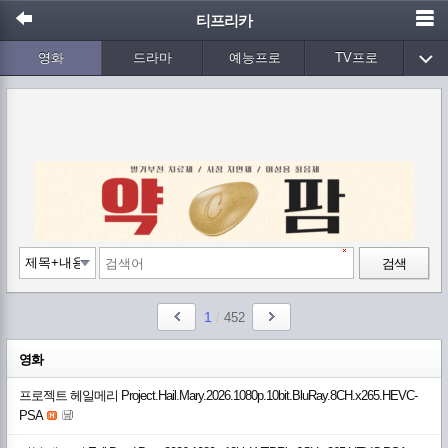
티프리카
영화
드라마
예능프로
TV프로
Wetv
애니메이션
음악
검색
1
/
452
영화
프로젝트 헤일메리 Project.Hail.Mary.2026.1080p.10bit.BluRay.8CH.x265.HEVC-
PSA