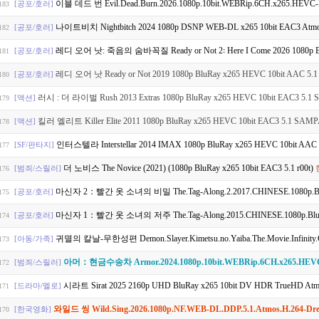
이블 데드 번 Evil.Dead.Burn.2026.1080p.10bit.WEBRip.6CH.x265.HEVC
[공포/호러]
183
나이트비치 Nightbitch 2024 1080p DSNP WEB-DL x265 10bit EAC3 Atmo
[공포/호러]
182
레디 오어 낫: 죽음의 숨바꼭질 Ready or Not 2꞉ Here I Come 2026 1080p Blu
[공포/호러]
181
레디 오어 낫 Ready or Not 2019 1080p BluRay x265 HEVC 10bit AAC 5.1 
[공포/호러]
180
러시 : 더 라이벌 Rush 2013 Extras 1080p BluRay x265 HEVC 10bit EAC3 5.
[액션]
179
킬러 엘리트 Killer Elite 2011 1080p BluRay x265 HEVC 10bit EAC3 5.1 SAM
[액션]
178
인터스텔라 Interstellar 2014 IMAX 1080p BluRay x265 HEVC 10bit AAC 5
[SF/판타지]
177
더 노비스 The Novice (2021) (1080p BluRay x265 10bit EAC3 5.1 r00t)
[범죄/스릴러]
176
마신자 2：빨간 옷 소녀의 비밀 The.Tag-Along.2.2017.CHINESE.1080p.B
[공포/호러]
175
마신자 1：빨간 옷 소녀의 저주 The.Tag-Along.2015.CHINESE.1080p.Bl
[공포/호러]
174
귀멸의 칼날-무한성편 Demon.Slayer.Kimetsu.no.Yaiba.The.Movie.Infinity.Castle.2025.2160p.
[아동/가족]
173
아머：현금수송차 Armor.2024.1080p.10bit.WEBRip.6CH.x265.HEV
[범죄/스릴러]
172
시라트 Sirat 2025 2160p UHD BluRay x265 10bit DV HDR TrueHD Atmos
[드라마/멜로]
171
와일드 씽 Wild.Sing.2026.1080p.NF.WEB-DL.DDP.5.1.Atmos.H.264-D
[한국영화]
170