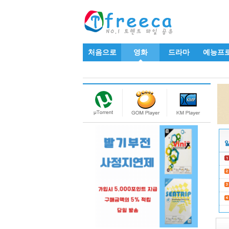
처음으로
영화
드라마
예능프