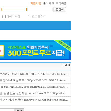
회원가입
출석체크
즉석복권
|
|
아이디저장
로그인유지
확장판 NO.OTHER.CHOICE.Extended.Edition.2025.1080p.FHD.H264.AAC-CJCONTENTS
 Wild.Sing.2026.1080p.NF.WEB-DL.DDP.5.1.Atmos.H.264-DreamHD
Supergirl.2026.2160p.HDR10Plus.DV.WEBRip.6CH.x265.HEVC-PSA
굴 없는 살인자들 Second.Sister.2025.1080p.WAVVE.WEB-DL.H.264.AAC2.0-NoGroup
게 전천당 The.Mysterious.Candy.Store.Zenchantou.2026.1080p.FHD.H264.AAC-KTH