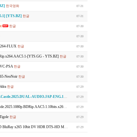
.BZ]
한국영화
07-31
.1] [YTS.BZ]
한글
07-31
st
한글
07-30
글
07-30
H264-FLUX
한글
07-30
.x264.AAC5.1-[YTS.GG - YTS.BZ]
한글
07-30
HEVC-PSA
한글
07-30
65-NeoNoir
한글
07-30
ldra
한글
07-29
.JAP-ENG.1080p.10bit.BluRay.6CH.x265.HEVC-PSA
한글
07-29
5.1080p.BDRip.AAC5.1.10bits.x265-Rapta
한글
07-29
Tigole
한글
07-29
ay x265 10bit DV HDR DTS-HD MA 5.1 r00t
한글
07-29