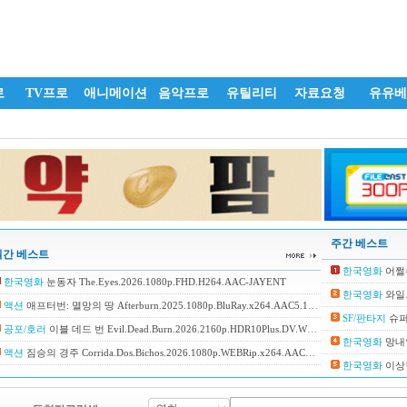
로
TV프로
애니메이션
음악프로
유틸리티
자료요청
유유베
주간 베스트
일간 베스트
한국영화
어쩔수가없다 
한국영화
눈동자 The.Eyes.2026.1080p.FHD.H264.AAC-JAYENT
한국영화
와일드 씽
액션
애프터번: 멸망의 땅 Afterburn.2025.1080p.BluRay.x264.AAC5.1-[YTS.MX]
SF/판타지
슈퍼걸 
공포/호러
이블 데드 번 Evil.Dead.Burn.2026.2160p.HDR10Plus.DV.WEBRip.6CH.x265.HEVC-PSA
한국영화
망내인: 얼
액션
짐승의 경주 Corrida.Dos.Bichos.2026.1080p.WEBRip.x264.AAC5.1-[YTS.GG - YTS.BZ]
한국영화
이상한 과자가