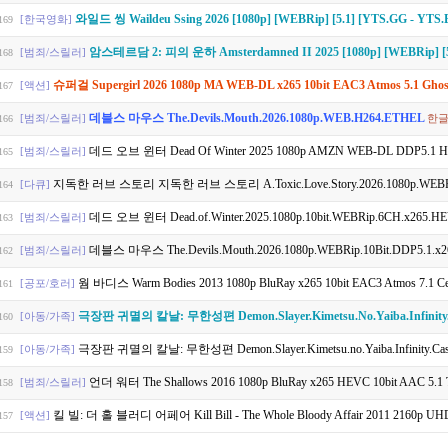
와일드 씽 Waildeu Ssing 2026 [1080p] [WEBRip] [5.1] [YTS.GG - YTS
[한국영화]
169
암스테르담 2: 피의 운하 Amsterdamned II 2025 [1080p] [WEBRip] [5
[범죄/스릴러]
168
슈퍼걸 Supergirl 2026 1080p MA WEB-DL x265 10bit EAC3 Atmos 5.1 Gho
[액션]
167
데블스 마우스 The.Devils.Mouth.2026.1080p.WEB.H264.ETHEL
[범죄/스릴러]
한
166
데드 오브 윈터 Dead Of Winter 2025 1080p AMZN WEB-DL DDP5.1 
[범죄/스릴러]
165
지독한 러브 스토리 지독한 러브 스토리 A.Toxic.Love.Story.2026.1080p.WEBRip
[다큐]
164
데드 오브 윈터 Dead.of.Winter.2025.1080p.10bit.WEBRip.6CH.x265.
[범죄/스릴러]
163
데블스 마우스 The.Devils.Mouth.2026.1080p.WEBRip.10Bit.DDP5.1.x2
[범죄/스릴러]
162
웜 바디스 Warm Bodies 2013 1080p BluRay x265 10bit EAC3 Atmos 7.1 Ce
[공포/호러]
161
극장판 귀멸의 칼날: 무한성편 Demon.Slayer.Kimetsu.No.Yaiba.Infinity.Castle.2025.DUAL-AUDIO
[아동/가족]
160
극장판 귀멸의 칼날: 무한성편 Demon.Slayer.Kimetsu.no.Yaiba.Infinity.Castle.202
[아동/가족]
159
언더 워터 The Shallows 2016 1080p BluRay x265 HEVC 10bit AAC 5.1 
[범죄/스릴러]
158
킬 빌: 더 홀 블러디 어페어 Kill Bill - The Whole Bloody Affair 2011 2160p UHD BluR
[액션]
157