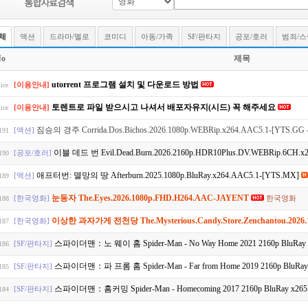
체
액션
드라마/멜로
코미디
아동/가족
SF/판타지
공포/호러
범죄/
o
제목
utorrent 프로그램 설치 및 다운로드 방법
[이용안내]
ice
토렌트로 파일 받으시고 나셔서 배포자유지(시드) 꼭 해주세요
[이용안내]
ice
짐승의 경주 Corrida.Dos.Bichos.2026.1080p.WEBRip.x264.AAC5.1-[YTS.GG 
[액션]
191
이블 데드 번 Evil.Dead.Burn.2026.2160p.HDR10Plus.DV.WEBRip.6CH.
[공포/호러]
190
애프터번: 멸망의 땅 Afterburn.2025.1080p.BluRay.x264.AAC5.1-[YTS.MX]
[액션]
189
눈동자 The.Eyes.2026.1080p.FHD.H264.AAC-JAYENT
[한국영화]
한국영화
188
이상한 과자가게 전천당 The.Mysterious.Candy.Store.Zenchantou.2026
[한국영화]
187
스파이더맨：노 웨이 홈 Spider-Man - No Way Home 2021 2160p BluRay x2
[SF/판타지]
186
스파이더맨：파 프롬 홈 Spider-Man - Far from Home 2019 2160p BluRay x
[SF/판타지]
185
스파이더맨：홈커밍 Spider-Man - Homecoming 2017 2160p BluRay x265 H
[SF/판타지]
184