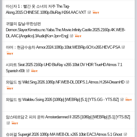
마신자 1：빨간 옷 소녀의 저주 The.Tag-
Along.2015.CHINESE.1080p.BluRay.H264.AAC-VXT
귀멸의 칼날-무한성편
Demon.Slayer.Kimetsu.no.Yaiba.The.Movie.Infinity.Castle.2025.2160p.4K.WEB-
DL.AAC-[Angelico].3Audio[Kor+Jpn+Eng]
아머：현금수송차 Armor.2024.1080p.10bit.WEBRip.6CH.x265.HEVC-PSA
시라트 Sirat 2025 2160p UHD BluRay x265 10bit DV HDR TrueHD Atmos 7.1
Spanish r00t
와일드 씽 Wild.Sing.2026.1080p.NF.WEB-DL.DDP.5.1.Atmos.H.264-DreamHD
와일드 씽 Waildeu Ssing 2026 [1080p] [WEBRip] [5.1] [YTS.GG - YTS.BZ]
암스테르담 2: 피의 운하 Amsterdamned II 2025 [1080p] [WEBRip] [5.1] [YTS.BZ]
슈퍼걸 Supergirl 2026 1080p MA WEB-DL x265 10bit EAC3 Atmos 5.1 Ghost