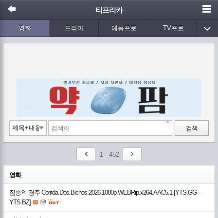
티프리카
영화
드라마
예능프로
TV프로
Wetv
애니메이션
음악
검색
1
/
452
영화
짐승의 경주 Corrida.Dos.Bichos.2026.1080p.WEBRip.x264.AAC5.1-[YTS.GG -
YTS.BZ]