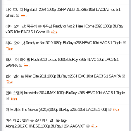
나이트비치 Nightbitch 2024 1080p DSNP WEB-DL x265 10bit EAC3 Atmos 5.1
Ghost
레디 오어 낫: 죽음의 숨바꼭질 Ready or Not 2꞉ Here I Come 2026 1080p BluRay
x265 10bit EAC3 5.1 Ghost
레디 오어 낫 Ready or Not 2019 1080p BluRay x265 HEVC 10bit AAC 5.1 Tigole
러시 : 더 라이벌 Rush 2013 Extras 1080p BluRay x265 HEVC 10bit EAC3 5.1
SAMPA
킬러 엘리트 Killer Elite 2011 1080p BluRay x265 HEVC 10bit EAC3 5.1 SAMPA
인터스텔라 Interstellar 2014 IMAX 1080p BluRay x265 HEVC 10bit AAC 5.1 Tigole
더 노비스 The Novice (2021) (1080p BluRay x265 10bit EAC3 5.1 r00t)
마신자 2：빨간 옷 소녀의 비밀 The.Tag-
Along.2.2017.CHINESE.1080p.BluRay.H264.AAC-VXT