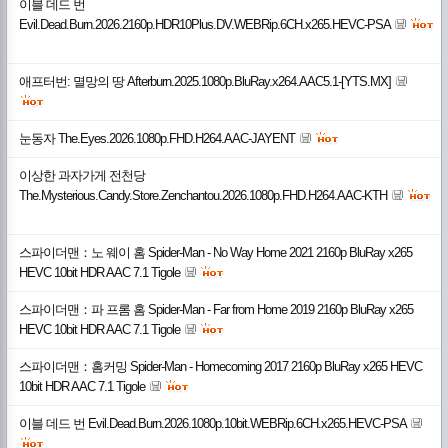
이블 데드 번
Evil.Dead.Burn.2026.2160p.HDR10Plus.DV.WEBRip.6CH.x265.HEVC-PSA
애프터번: 멸망의 땅 Afterburn.2025.1080p.BluRay.x264.AAC5.1-[YTS.MX]
눈동자 The.Eyes.2026.1080p.FHD.H264.AAC-JAYENT
이상한 과자가게 전천당
The.Mysterious.Candy.Store.Zenchantou.2026.1080p.FHD.H264.AAC-KTH
스파이더맨：노 웨이 홈 Spider-Man - No Way Home 2021 2160p BluRay x265
HEVC 10bit HDR AAC 7.1 Tigole
스파이더맨：파 프롬 홈 Spider-Man - Far from Home 2019 2160p BluRay x265
HEVC 10bit HDR AAC 7.1 Tigole
스파이더맨：홈커밍 Spider-Man - Homecoming 2017 2160p BluRay x265 HEVC
10bit HDR AAC 7.1 Tigole
이블 데드 번 Evil.Dead.Burn.2026.1080p.10bit.WEBRip.6CH.x265.HEVC-PSA