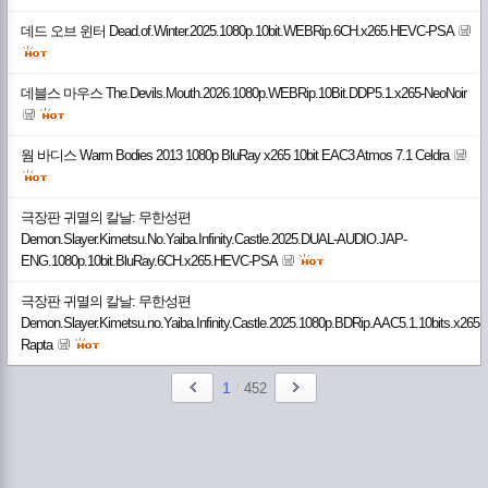
데드 오브 윈터 Dead.of.Winter.2025.1080p.10bit.WEBRip.6CH.x265.HEVC-PSA
데블스 마우스 The.Devils.Mouth.2026.1080p.WEBRip.10Bit.DDP5.1.x265-NeoNoir
웜 바디스 Warm Bodies 2013 1080p BluRay x265 10bit EAC3 Atmos 7.1 Celdra
극장판 귀멸의 칼날: 무한성편
Demon.Slayer.Kimetsu.No.Yaiba.Infinity.Castle.2025.DUAL-AUDIO.JAP-
ENG.1080p.10bit.BluRay.6CH.x265.HEVC-PSA
극장판 귀멸의 칼날: 무한성편
Demon.Slayer.Kimetsu.no.Yaiba.Infinity.Castle.2025.1080p.BDRip.AAC5.1.10bits.x265-
Rapta
1
/
452