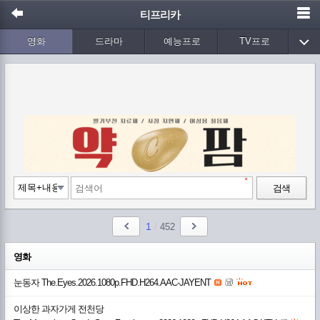
티프리카
영화
드라마
예능프로
TV프로
Wetv
애니메이션
음악
검색
1
/
452
영화
눈동자 The.Eyes.2026.1080p.FHD.H264.AAC-JAYENT
이상한 과자가게 전천당