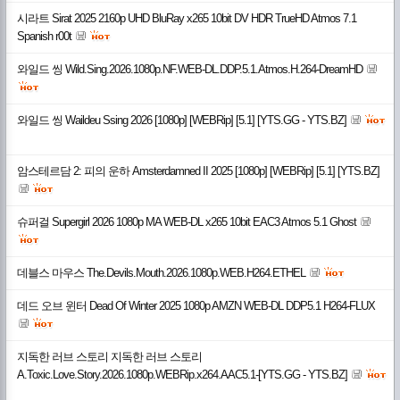
시라트 Sirat 2025 2160p UHD BluRay x265 10bit DV HDR TrueHD Atmos 7.1
Spanish r00t
와일드 씽 Wild.Sing.2026.1080p.NF.WEB-DL.DDP.5.1.Atmos.H.264-DreamHD
와일드 씽 Waildeu Ssing 2026 [1080p] [WEBRip] [5.1] [YTS.GG - YTS.BZ]
암스테르담 2: 피의 운하 Amsterdamned II 2025 [1080p] [WEBRip] [5.1] [YTS.BZ]
슈퍼걸 Supergirl 2026 1080p MA WEB-DL x265 10bit EAC3 Atmos 5.1 Ghost
데블스 마우스 The.Devils.Mouth.2026.1080p.WEB.H264.ETHEL
데드 오브 윈터 Dead Of Winter 2025 1080p AMZN WEB-DL DDP5.1 H264-FLUX
지독한 러브 스토리 지독한 러브 스토리
A.Toxic.Love.Story.2026.1080p.WEBRip.x264.AAC5.1-[YTS.GG - YTS.BZ]