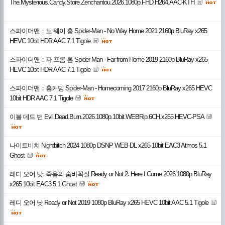
The.Mysterious.Candy.Store.Zenchantou.2026.1080p.FHD.H264.AAC-KTH
스파이더맨：노 웨이 홈 Spider-Man - No Way Home 2021 2160p BluRay x265
HEVC 10bit HDR AAC 7.1 Tigole
스파이더맨：파 프롬 홈 Spider-Man - Far from Home 2019 2160p BluRay x265
HEVC 10bit HDR AAC 7.1 Tigole
스파이더맨：홈커밍 Spider-Man - Homecoming 2017 2160p BluRay x265 HEVC
10bit HDR AAC 7.1 Tigole
이블 데드 번 Evil.Dead.Burn.2026.1080p.10bit.WEBRip.6CH.x265.HEVC-PSA
나이트비치 Nightbitch 2024 1080p DSNP WEB-DL x265 10bit EAC3 Atmos 5.1
Ghost
레디 오어 낫: 죽음의 숨바꼭질 Ready or Not 2꞉ Here I Come 2026 1080p BluRay
x265 10bit EAC3 5.1 Ghost
레디 오어 낫 Ready or Not 2019 1080p BluRay x265 HEVC 10bit AAC 5.1 Tigole