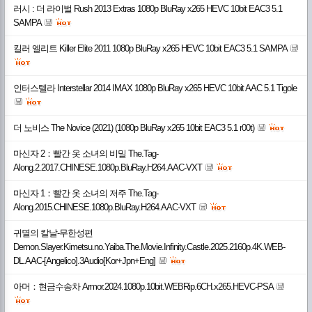
러시 : 더 라이벌 Rush 2013 Extras 1080p BluRay x265 HEVC 10bit EAC3 5.1
SAMPA
킬러 엘리트 Killer Elite 2011 1080p BluRay x265 HEVC 10bit EAC3 5.1 SAMPA
인터스텔라 Interstellar 2014 IMAX 1080p BluRay x265 HEVC 10bit AAC 5.1 Tigole
더 노비스 The Novice (2021) (1080p BluRay x265 10bit EAC3 5.1 r00t)
마신자 2：빨간 옷 소녀의 비밀 The.Tag-
Along.2.2017.CHINESE.1080p.BluRay.H264.AAC-VXT
마신자 1：빨간 옷 소녀의 저주 The.Tag-
Along.2015.CHINESE.1080p.BluRay.H264.AAC-VXT
귀멸의 칼날-무한성편
Demon.Slayer.Kimetsu.no.Yaiba.The.Movie.Infinity.Castle.2025.2160p.4K.WEB-
DL.AAC-[Angelico].3Audio[Kor+Jpn+Eng]
아머：현금수송차 Armor.2024.1080p.10bit.WEBRip.6CH.x265.HEVC-PSA