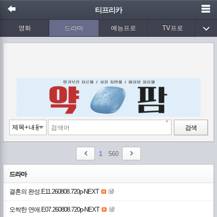
티프리카
영화
드라마
예능프로
TV프로
Wetv
애니메이션
음악
검색
1
/
560
드라마
결혼의 완성.E11.260808.720p-NEXT
오싹한 연애.E07.260808.720p-NEXT