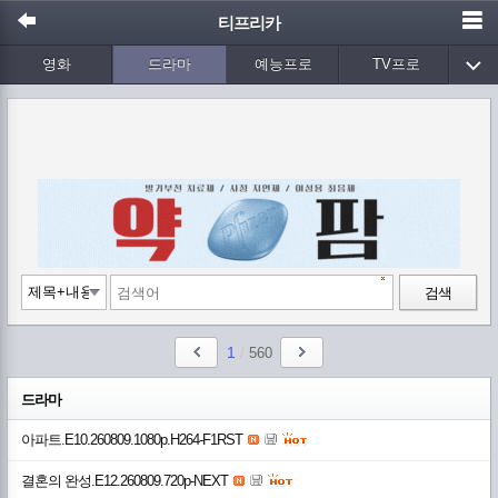
티프리카
영화
드라마
예능프로
TV프로
Wetv
애니메이션
음악
검색
1
/
560
드라마
아파트.E10.260809.1080p.H264-F1RST
결혼의 완성.E12.260809.720p-NEXT