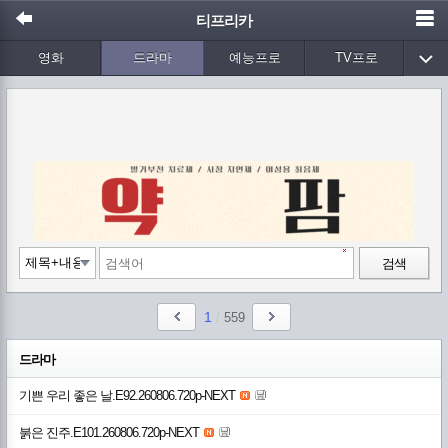
티프리카
영화
드라마
예능프로
TV프로
Wetv
애니메이션
음악
검색
1
/
559
드라마
기쁜 우리 좋은 날.E92.260806.720p-NEXT
붉은 진주.E101.260806.720p-NEXT