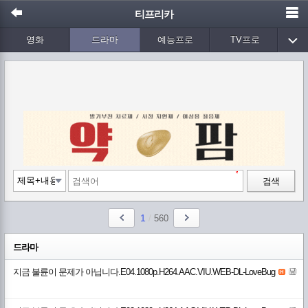
티프리카
영화
드라마
예능프로
TV프로
Wetv
애니메이션
음악
검색
1
/
560
드라마
지금 불륜이 문제가 아닙니다.E04.1080p.H264.AAC.VIU.WEB-DL-LoveBug