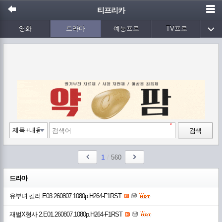
티프리카
영화
드라마
예능프로
TV프로
Wetv
애니메이션
음악
검색
1
/
560
드라마
유부녀 킬러.E03.260807.1080p.H264-F1RST
재벌X형사 2.E01.260807.1080p.H264-F1RST