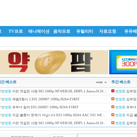
로
TV프로
애니메이션
음악프로
유틸리티
자료요청
유유베
일간 베스트
주간 베스트
방영중
이런 엿같은 사랑.S01.1080p.NF.WEB-DL.DDP5.1.Atmos.H.264-SCOPE
방영중
김부장.E0
방영중
재벌X형사 2.E01.260807.1080p.H264-F1RST
방영중
김부장.E1
방영중
유부녀 킬러.E03.260807.1080p.H264-F1RST
방영중
유부녀 킬
방영중
지금 불륜이 문제가 아닙니다.E03.1080p.H264.AAC.VIU.WEB-DL-LoveBug
방영중
지금 불륜이
방영중
이런 엿같은 사랑.S02.1080p.NF.WEB-DL.DDP5.1.Atmos.H.264-SCOPE
방영중
김부장 더