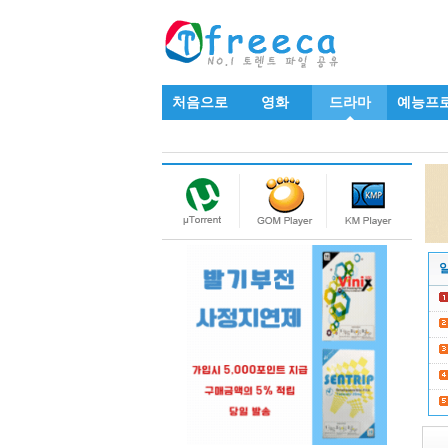
처음으로
영화
드라마
예능프