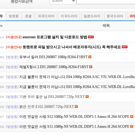
체
방영중
완결
외국드라마
미국드라마
일본드라마
중국드라마
외
o
제목
utorrent 프로그램 설치 및 다운로드 방법
[이용안내]
ice
토렌트로 파일 받으시고 나셔서 배포자유지(시드) 꼭 해주세요
[이용안내]
ice
유부녀 킬러.E03.260807.1080p.H264-F1RST
[방영중]
363
재벌X형사 2.E01.260807.1080p.H264-F1RST
[방영중]
362
지금 불륜이 문제가 아닙니다.E04.1080p.H264.AAC.VIU.WEB-DL-LoveB
[방영중]
361
지금 불륜이 문제가 아닙니다.E03.1080p.H264.AAC.VIU.WEB-DL-LoveB
[방영중]
360
기쁜 우리 좋은 날.E93.260807.720p-NEXT
[방영중]
359
붉은 진주.E102.260807.720p-NEXT
[방영중]
358
이런 엿같은 사랑.S12.1080p.NF.WEB-DL.DDP5.1.Atmos.H.264-SCOPE
[방영중]
357
이런 엿같은 사랑.S11.1080p.NF.WEB-DL.DDP5.1.Atmos.H.264-SCOPE
[방영중]
356