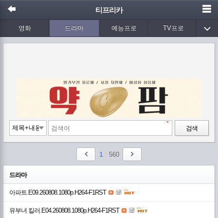
티프리카
영화
드라마
예능프로
TV프로
Wetv
애니메이션
음악
검색
1
/
560
드라마
아파트.E09.260808.1080p.H264-F1RST
유부녀 킬러.E04.260808.1080p.H264-F1RST