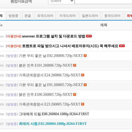
체
방영중
완결
외국드라마
미국드라마
일본드라마
중국드라마
외
o
제목
utorrent 프로그램 설치 및 다운로드 방법
[이용안내]
ice
토렌트로 파일 받으시고 나셔서 배포자유지(시드) 꼭 해주세요
[이용안내]
ice
기쁜 우리 좋은 날.E92.260806.720p-NEXT
[방영중]
344
붉은 진주.E101.260806.720p-NEXT
[방영중]
343
가족관계증명서.E24.260806.720p-NEXT
[방영중]
342
기쁜 우리 좋은 날.E91.260805.720p-NEXT
[방영중]
341
붉은 진주.E100.260805.720p-NEXT
[방영중]
340
가족관계증명서.E23.260805.720p-NEXT
[방영중]
339
그대에게 드림.E08.260804.1080p.H264-F1RST
[방영중]
338
최애의 사원.E02.260804.1080p.H264-F1RST
[방영중]
337