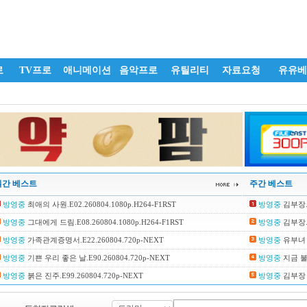
로
TV프로
애니메이션
음악프로
유틸리티
자료요청
유유베
일간 베스트
주간 베스트
방영중
최애의 사원.E02.260804.1080p.H264-F1RST
방영중
김부장.E0
방영중
그대에게 드림.E08.260804.1080p.H264-F1RST
방영중
김부장.E1
방영중
가족관계증명서.E22.260804.720p-NEXT
방영중
유부녀 킬
방영중
기쁜 우리 좋은 날.E90.260804.720p-NEXT
방영중
지금 불륜이
방영중
붉은 진주.E99.260804.720p-NEXT
방영중
김부장 더