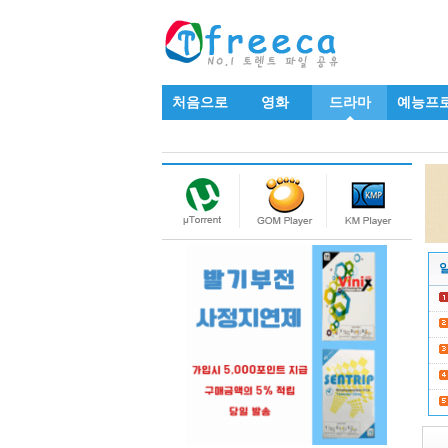
처음으로
영화
드라마
예능프