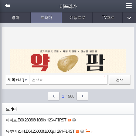
티프리카
영화
드라마
예능프로
TV프로
Wetv
애니메이션
음악
검색
1
/
560
드라마
아파트.E09.260808.1080p.H264-F1RST
유부녀 킬러.E04.260808.1080p.H264-F1RST