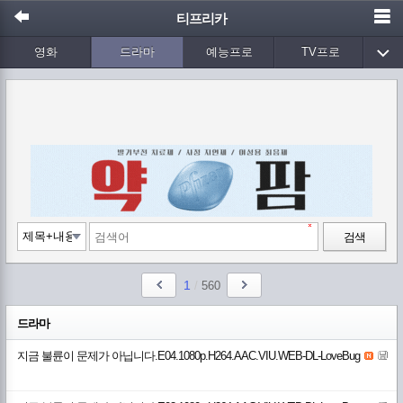
티프리카
영화
드라마
예능프로
TV프로
Wetv
애니메이션
음악
검색
1
/
560
드라마
지금 불륜이 문제가 아닙니다.E04.1080p.H264.AAC.VIU.WEB-DL-LoveBug