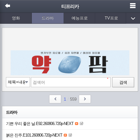
티프리카
영화
드라마
예능프로
TV프로
Wetv
애니메이션
음악
검색
1
/
559
드라마
기쁜 우리 좋은 날.E92.260806.720p-NEXT
붉은 진주.E101.260806.720p-NEXT