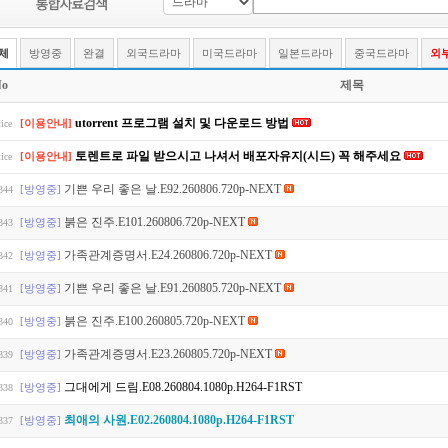
체
방영중
완결
외국드라마
미국드라마
일본드라마
중국드라마
외
o
제목
utorrent 프로그램 설치 및 다운로드 방법
[이용안내]
ice
토렌트로 파일 받으시고 나셔서 배포자유지(시드) 꼭 해주세요
[이용안내]
ice
기쁜 우리 좋은 날.E92.260806.720p-NEXT
[방영중]
344
붉은 진주.E101.260806.720p-NEXT
[방영중]
343
가족관계증명서.E24.260806.720p-NEXT
[방영중]
342
기쁜 우리 좋은 날.E91.260805.720p-NEXT
[방영중]
341
붉은 진주.E100.260805.720p-NEXT
[방영중]
340
가족관계증명서.E23.260805.720p-NEXT
[방영중]
339
그대에게 드림.E08.260804.1080p.H264-F1RST
[방영중]
338
최애의 사원.E02.260804.1080p.H264-F1RST
[방영중]
337