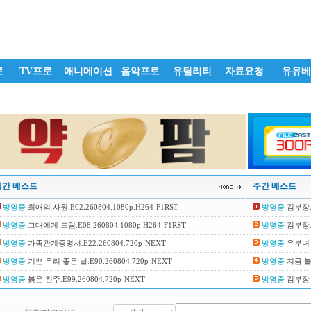
로
TV프로
애니메이션
음악프로
유틸리티
자료요청
유유베
일간 베스트
주간 베스트
방영중
최애의 사원.E02.260804.1080p.H264-F1RST
방영중
김부장.E0
방영중
그대에게 드림.E08.260804.1080p.H264-F1RST
방영중
김부장.E1
방영중
가족관계증명서.E22.260804.720p-NEXT
방영중
유부녀 킬
방영중
기쁜 우리 좋은 날.E90.260804.720p-NEXT
방영중
지금 불륜이
방영중
붉은 진주.E99.260804.720p-NEXT
방영중
김부장 더