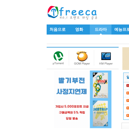
처음으로
영화
드라마
예능프