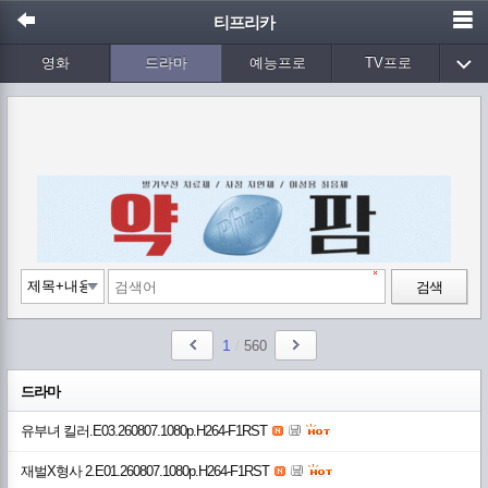
티프리카
영화
드라마
예능프로
TV프로
Wetv
애니메이션
음악
검색
1
/
560
드라마
유부녀 킬러.E03.260807.1080p.H264-F1RST
재벌X형사 2.E01.260807.1080p.H264-F1RST