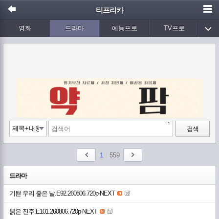
티프리카
영화
드라마
예능프로
TV프로
Wetv
애니메이션
음악
검색
1
/
559
드라마
기쁜 우리 좋은 날.E92.260806.720p-NEXT
붉은 진주.E101.260806.720p-NEXT