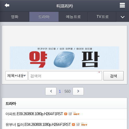
티프리카
영화
드라마
예능프로
TV프로
Wetv
애니메이션
음악
검색
1
/
560
드라마
아파트.E09.260808.1080p.H264-F1RST
유부녀 킬러.E04.260808.1080p.H264-F1RST