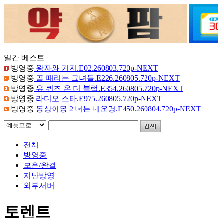
일간 베스트
방영중
왕자와 거지.E02.260803.720p-NEXT
방영중
골 때리는 그녀들.E226.260805.720p-NEXT
방영중
유 퀴즈 온 더 블럭.E354.260805.720p-NEXT
방영중
라디오 스타.E975.260805.720p-NEXT
방영중
동상이몽 2 너는 내운명.E450.260804.720p-NEXT
전체
방영중
모은/완결
지난방영
외부서버
토렌트