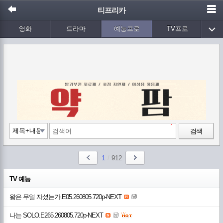
티프리카
영화
드라마
예능프로
TV프로
Wetv
애니메이션
음악
검색
1
/
912
TV 예능
왕은 무얼 자셨는가.E05.260805.720p-NEXT
나는 SOLO.E265.260805.720p-NEXT