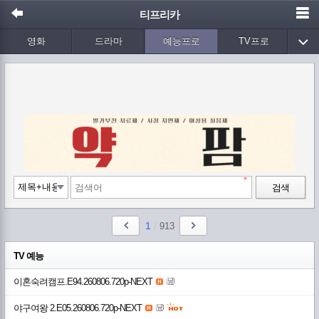
티프리카
영화
드라마
예능프로
TV프로
Wetv
애니메이션
음악
검색
1
/
913
TV 예능
이혼숙려캠프.E94.260806.720p-NEXT
야구여왕 2.E05.260806.720p-NEXT