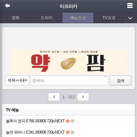
티프리카
영화
드라마
예능프로
TV프로
Wetv
애니메이션
음악
검색
1
/
913
TV 예능
불후의 명곡.E769.260808.720p-NEXT
놀면 뭐하니.E341.260808.720p-NEXT