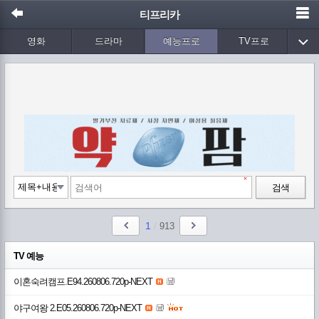
티프리카
영화
드라마
예능프로
TV프로
Wetv
애니메이션
음악
검색
1
/
913
TV 예능
이혼숙려캠프.E94.260806.720p-NEXT
야구여왕 2.E05.260806.720p-NEXT