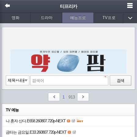
티프리카
영화
드라마
예능프로
TV프로
Wetv
애니메이션
음악
검색
1
/
913
TV 예능
나 혼자 산다.E658.260807.720p-NEXT
금타는 금요일.E33.260807.720p-NEXT