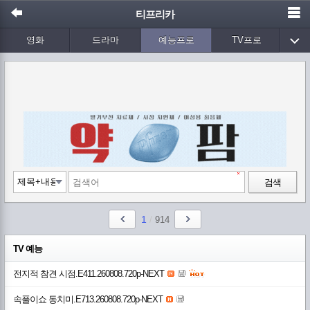
티프리카
영화
드라마
예능프로
TV프로
Wetv
애니메이션
음악
검색
1
/
914
TV 예능
전지적 참견 시점.E411.260808.720p-NEXT
속풀이쇼 동치미.E713.260808.720p-NEXT