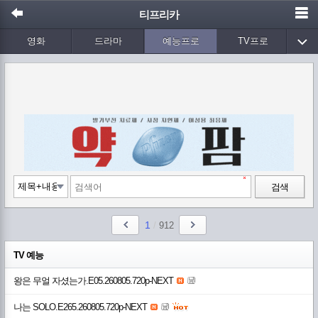
티프리카
영화
드라마
예능프로
TV프로
Wetv
애니메이션
음악
검색
1
/
912
TV 예능
왕은 무얼 자셨는가.E05.260805.720p-NEXT
나는 SOLO.E265.260805.720p-NEXT