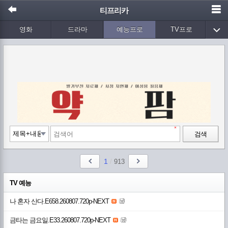
티프리카
영화
드라마
예능프로
TV프로
Wetv
애니메이션
음악
검색
1
/
913
TV 예능
나 혼자 산다.E658.260807.720p-NEXT
금타는 금요일.E33.260807.720p-NEXT