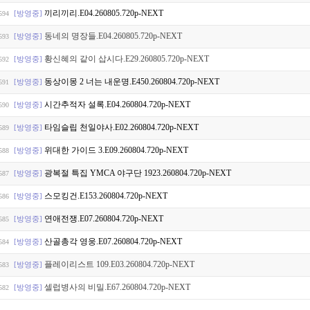
끼리끼리.E04.260805.720p-NEXT
[방영중]
594
동네의 명장들.E04.260805.720p-NEXT
[방영중]
593
황신혜의 같이 삽시다.E29.260805.720p-NEXT
[방영중]
592
동상이몽 2 너는 내운명.E450.260804.720p-NEXT
[방영중]
591
시간추적자 설록.E04.260804.720p-NEXT
[방영중]
590
타임슬립 천일야사.E02.260804.720p-NEXT
[방영중]
589
위대한 가이드 3.E09.260804.720p-NEXT
[방영중]
588
광복절 특집 YMCA 야구단 1923.260804.720p-NEXT
[방영중]
587
스모킹건.E153.260804.720p-NEXT
[방영중]
586
연애전쟁.E07.260804.720p-NEXT
[방영중]
585
산골총각 영웅.E07.260804.720p-NEXT
[방영중]
584
플레이리스트 109.E03.260804.720p-NEXT
[방영중]
583
셀럽병사의 비밀.E67.260804.720p-NEXT
[방영중]
582