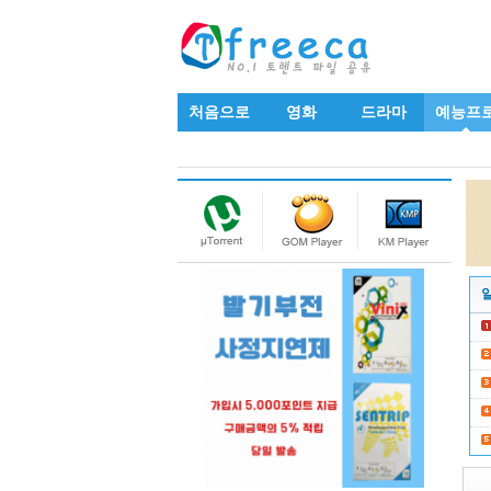
처음으로
영화
드라마
예능프