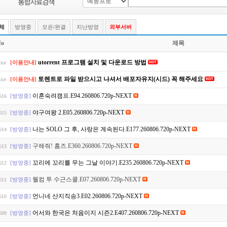
체
방영중
모은/완결
지난방영
외부서버
o
제목
utorrent 프로그램 설치 및 다운로드 방법
[이용안내]
ice
토렌트로 파일 받으시고 나셔서 배포자유지(시드) 꼭 해주세요
[이용안내]
ice
이혼숙려캠프.E94.260806.720p-NEXT
[방영중]
616
야구여왕 2.E05.260806.720p-NEXT
[방영중]
615
나는 SOLO 그 후, 사랑은 계속된다.E177.260806.720p-NEXT
[방영중]
614
구해줘! 홈즈.E360.260806.720p-NEXT
[방영중]
613
꼬리에 꼬리를 무는 그날 이야기.E235.260806.720p-NEXT
[방영중]
612
웰컴 투 수근스쿨.E07.260806.720p-NEXT
[방영중]
611
언니네 산지직송3.E02.260806.720p-NEXT
[방영중]
610
어서와 한국은 처음이지 시즌2.E407.260806.720p-NEXT
[방영중]
609