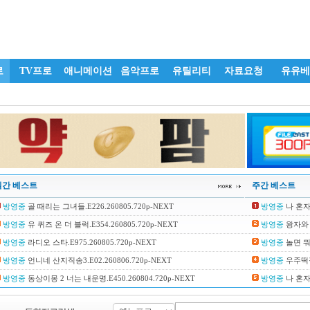
로
TV프로
애니메이션
음악프로
유틸리티
자료요청
유유베
일간 베스트
주간 베스트
방영중
골 때리는 그녀들.E226.260805.720p-NEXT
방영중
나 혼자 
방영중
유 퀴즈 온 더 블럭.E354.260805.720p-NEXT
방영중
왕자와 거
방영중
라디오 스타.E975.260805.720p-NEXT
방영중
놀면 뭐하
방영중
언니네 산지직송3.E02.260806.720p-NEXT
방영중
우주떡집.
방영중
동상이몽 2 너는 내운명.E450.260804.720p-NEXT
방영중
나 혼자 