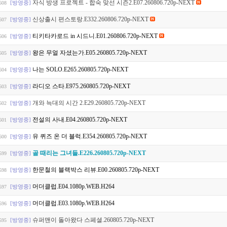
자식 방생 프로젝트 - 합숙 맞선 시즌2.E07.260806.720p-NEXT
[방영중]
608
신상출시 편스토랑.E332.260806.720p-NEXT
[방영중]
607
티키타카로드 in 시드니.E01.260806.720p-NEXT
[방영중]
606
왕은 무얼 자셨는가.E05.260805.720p-NEXT
[방영중]
605
나는 SOLO.E265.260805.720p-NEXT
[방영중]
604
라디오 스타.E975.260805.720p-NEXT
[방영중]
603
개와 늑대의 시간 2.E29.260805.720p-NEXT
[방영중]
602
전설의 사내.E04.260805.720p-NEXT
[방영중]
601
유 퀴즈 온 더 블럭.E354.260805.720p-NEXT
[방영중]
600
골 때리는 그녀들.E226.260805.720p-NEXT
[방영중]
599
한문철의 블랙박스 리뷰.E00.260805.720p-NEXT
[방영중]
598
머더클럽.E04.1080p.WEB.H264
[방영중]
597
머더클럽.E03.1080p.WEB.H264
[방영중]
596
슈퍼맨이 돌아왔다 스페셜.260805.720p-NEXT
[방영중]
595